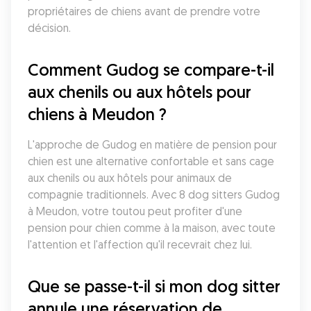
propriétaires de chiens avant de prendre votre 
décision.
Comment Gudog se compare-t-il 
aux chenils ou aux hôtels pour 
chiens à Meudon ?
L'approche de Gudog en matière de pension pour 
chien est une alternative confortable et sans cage 
aux chenils ou aux hôtels pour animaux de 
compagnie traditionnels. Avec 8 dog sitters Gudog 
à Meudon, votre toutou peut profiter d'une 
pension pour chien comme à la maison, avec toute 
l'attention et l'affection qu'il recevrait chez lui.
Que se passe-t-il si mon dog sitter 
annule une réservation de 