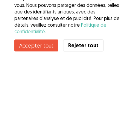
vous. Nous pouvons partager des données, telles
que des identifiants uniques, avec des
partenaires d'analyse et de publicité. Pour plus de
détails, veuillez consulter notre
Politique de
confidentialité
.
Rejeter tout
Accepter tout
Services
Comment cela marche
À propos de Gudog
Avis
Couverture vétérinaire
Conseils aux propriétaires