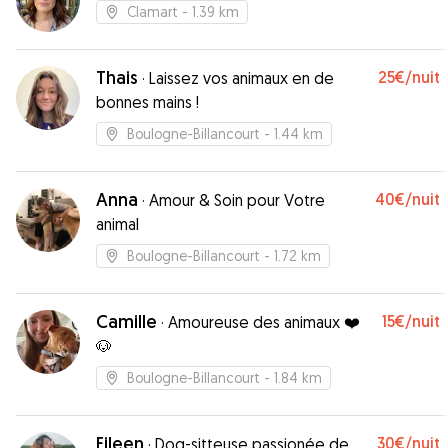
Clamart
- 1.39 km
Thais
25€
/nuit
·
Laissez vos animaux en de
bonnes mains !
Boulogne-Billancourt
- 1.44 km
Anna
40€
/nuit
·
Amour & Soin pour Votre
animal
Boulogne-Billancourt
- 1.72 km
Camille
15€
/nuit
·
Amoureuse des animaux ❤️
🐶
Boulogne-Billancourt
- 1.84 km
Eileen
30€
/nuit
·
Dog-sitteuse passionée de