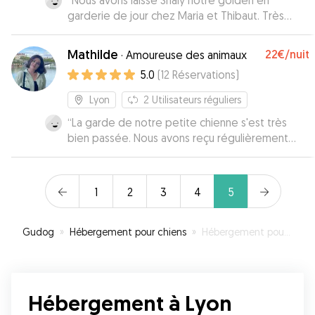
“
Nous avons laissé Shaly notre golden en
garderie de jour chez Maria et Thibaut. Très
bonne communication. Nous avons revu Maria le
lendemain et Shaly était très heureuse de la
Mathilde
22€
/nuit
·
Amoureuse des animaux
revoir. Je recommande
”
5.0
(
12
Réservations
)
Lyon
2
Utilisateurs réguliers
“
La garde de notre petite chienne s'est très
bien passée. Nous avons reçu régulièrement
des nouvelles de notre chienne. Nous
recommandons Mathilde pour vos gardes !
”
1
2
3
4
5
Gudog
»
Hébergement pour chiens
»
Hébergement pour votre chien à Lyon
Hébergement à Lyon