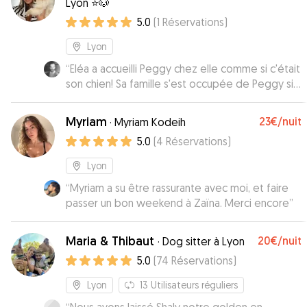
Lyon ⭐️🐶
5.0
(
1
Réservations
)
Lyon
“
Eléa a accueilli Peggy chez elle comme si c'était
son chien! Sa famille s'est occupée de Peggy si
bien qu'à la fin des 4 jours elle ne voulait plus
repartir! Je n'hésiterai pas une seconde à lui
Myriam
23€
/nuit
·
Myriam Kodeih
reconfier Peggy une prochaine fois.
”
5.0
(
4
Réservations
)
Lyon
“
Myriam a su être rassurante avec moi, et faire
passer un bon weekend à Zaïna. Merci encore
”
Maria & Thibaut
20€
/nuit
·
Dog sitter à Lyon
5.0
(
74
Réservations
)
Lyon
13
Utilisateurs réguliers