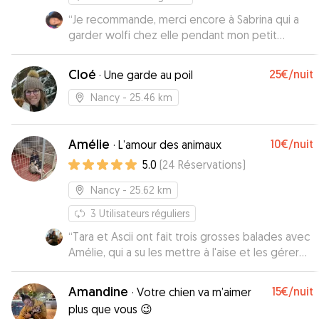
“
Je recommande, merci encore à Sabrina qui a
garder wolfi chez elle pendant mon petit
voyage je suis partie le cœur léger, j'ai eu des
petites photos durant son séjour, je l'ai retrouvé
Cloé
25€
/nuit
·
Une garde au poil
serein et je ferais à nouveau appel à Sabrina 🥰
”
Nancy
- 25.46 km
Amélie
10€
/nuit
·
L’amour des animaux
5.0
(
24
Réservations
)
Nancy
- 25.62 km
3
Utilisateurs réguliers
“
Tara et Ascii ont fait trois grosses balades avec
Amélie, qui a su les mettre à l'aise et les gérer
malgré leur manque d'habitude des petsitter.
Tout s'est bien passé et ils se sont bien
Amandine
15€
/nuit
·
Votre chien va m’aimer
dépensés !
”
plus que vous 😉