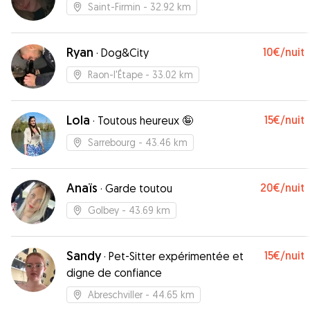
Saint-Firmin
- 32.92 km
Ryan
10€
/nuit
·
Dog&City
Raon-l'Étape
- 33.02 km
Lola
15€
/nuit
·
Toutous heureux 🤪
Sarrebourg
- 43.46 km
Anaïs
20€
/nuit
·
Garde toutou
Golbey
- 43.69 km
Sandy
15€
/nuit
·
Pet-Sitter expérimentée et
digne de confiance
Abreschviller
- 44.65 km