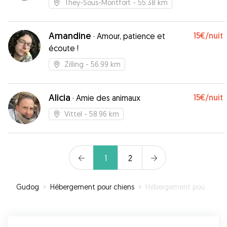
They-Sous-Montfort
- 55.38 km
Amandine
15€
/nuit
·
Amour, patience et
écoute !
Zilling
- 56.99 km
Alicia
15€
/nuit
·
Amie des animaux
Vittel
- 58.96 km
1
2
Gudog
»
Hébergement pour chiens
»
Hébergement pour votre chien à Lunéville