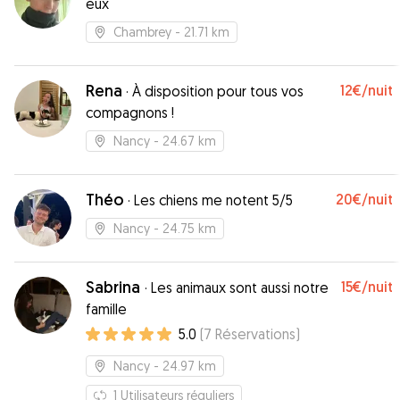
eux
Chambrey
- 21.71 km
Rena
12€
/nuit
·
À disposition pour tous vos
compagnons !
Nancy
- 24.67 km
Théo
20€
/nuit
·
Les chiens me notent 5/5
Nancy
- 24.75 km
Sabrina
15€
/nuit
·
Les animaux sont aussi notre
famille
5.0
(
7
Réservations
)
Nancy
- 24.97 km
1
Utilisateurs réguliers