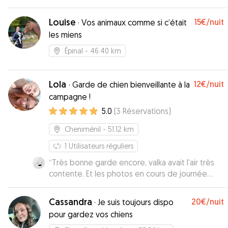
Louise
15€
/nuit
·
Vos animaux comme si c’était
les miens
Épinal
- 46.40 km
Lola
12€
/nuit
·
Garde de chien bienveillante à la
campagne !
5.0
(
3
Réservations
)
Cheniménil
- 51.12 km
1
Utilisateurs réguliers
“
Très bonne garde encore, valka avait l'air très
contente. Et les photos en cours de journée
sont super;
”
Cassandra
20€
/nuit
·
Je suis toujours dispo
pour gardez vos chiens