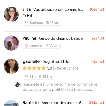
Elisa
30€
/nuit
·
Vos bébés seront comme les
miens
Béthune
- 15.03 km
Pauline
12€
/nuit
·
Garde de chien ou balade
Annezin
- 15.33 km
gabrielle
11€
/nuit
·
Dog sitter à Lille
5.0
(
3
Réservations
)
Lille
- 16.35 km
“
Gabrielle est une personne de confiance, je
pense que notre petit Moka a beaucoup
apprécié son séjour :) Nous hésiterons pas à
refaire appel à ses services! Merci beaucoup!!!
”
Baptiste
22€
/nuit
·
Amoureux des animaux!