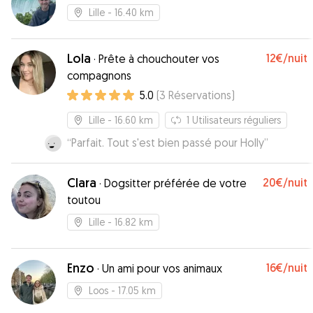
Lille
- 16.40 km
Lola
12€
/nuit
·
Prête à chouchouter vos
compagnons
5.0
(
3
Réservations
)
Lille
- 16.60 km
1
Utilisateurs réguliers
“
Parfait. Tout s'est bien passé pour Holly
”
Clara
20€
/nuit
·
Dogsitter préférée de votre
toutou
Lille
- 16.82 km
Enzo
16€
/nuit
·
Un ami pour vos animaux
Loos
- 17.05 km