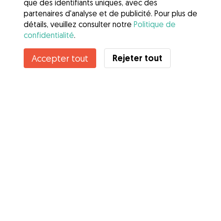
que des identifiants uniques, avec des
partenaires d'analyse et de publicité. Pour plus de
détails, veuillez consulter notre
Politique de
confidentialité
.
Rejeter tout
Accepter tout
Services
Comment cela marche
À propos de Gudog
Avis
Couverture vétérinaire
Conseils aux propriétaires