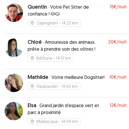
rencontrer d'autres chiens, elle est restée très
Quentin
15€
/nuit
·
Votre Pet Sitter de
peu seule, elle a même pu aller à la plage. Merci
confiance ! 🐶🐱
beaucoup Julie pour nous avoir permis de partir
en vacances sereinement.
”
Capinghem
- 14.22 km
Chloé
20€
/nuit
·
Amoureuse des animaux,
prête à prendre soin des vôtres !
Béthune
- 14.51 km
Mathilde
10€
/nuit
·
Votre meilleure Dogsitter!
Haubourdin
- 14.60 km
Elsa
12€
/nuit
·
Grand jardin d'espace vert et
parc à proximité
Morbecque
- 14.94 km