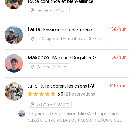
toute confiance et bienveillance !
Herlies
- 8.27 km
Laura
15€
/nuit
·
Passionnée des animaux
La Chapelle-d'Armentières
- 8.78 km
Maxence
15€
/nuit
·
Maxence Dogsitter 🐶
Wavrin
- 13.15 km
Julie
14€
/nuit
·
Julie adorant les chiens ! 🐶
5.0
(
2
Réservations
)
Wavrin
- 14.07 km
“
La garde d'Oddie avec Julie s'est super bien
passée, on aurait pas pu trouver meilleure pet
sitter. Oddie a pu se promener tous les jours,