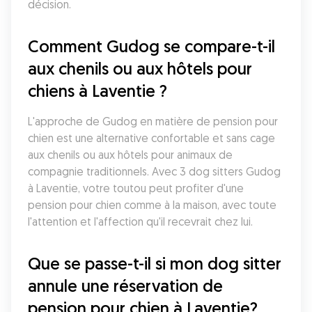
décision.
Comment Gudog se compare-t-il 
aux chenils ou aux hôtels pour 
chiens à Laventie ?
L'approche de Gudog en matière de pension pour 
chien est une alternative confortable et sans cage 
aux chenils ou aux hôtels pour animaux de 
compagnie traditionnels. Avec 3 dog sitters Gudog 
à Laventie, votre toutou peut profiter d'une 
pension pour chien comme à la maison, avec toute 
l'attention et l'affection qu'il recevrait chez lui.
Que se passe-t-il si mon dog sitter 
annule une réservation de 
pension pour chien à Laventie?