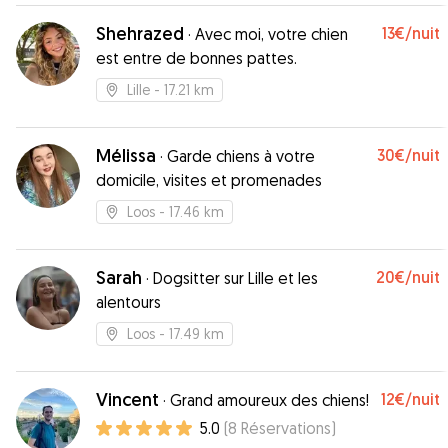
Shehrazed
13€
/nuit
·
Avec moi, votre chien
est entre de bonnes pattes.
Lille
- 17.21 km
Mélissa
30€
/nuit
·
Garde chiens à votre
domicile, visites et promenades
Loos
- 17.46 km
Sarah
20€
/nuit
·
Dogsitter sur Lille et les
alentours
Loos
- 17.49 km
Vincent
12€
/nuit
·
Grand amoureux des chiens!
5.0
(
8
Réservations
)