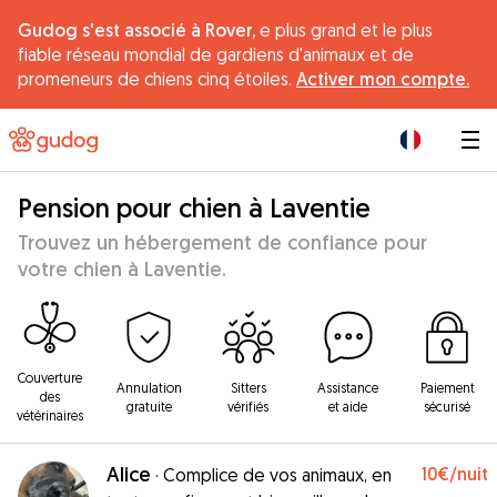
Gudog s'est associé à Rover,
e plus grand et le plus
fiable réseau mondial de gardiens d'animaux et de
promeneurs de chiens cinq étoiles.
Activer mon compte.
|
Pension pour chien à Laventie
Trouvez un hébergement de confiance pour
votre chien à Laventie.
Couverture
Annulation
Sitters
Assistance
Paiement
des
gratuite
vérifiés
et aide
sécurisé
vétérinaires
Alice
10€
/nuit
·
Complice de vos animaux, en