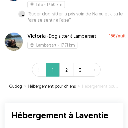
Lille
- 17.50 km
“
Super dog-sitter, a pris soin de Namu et a su le
faire se sentir à l'aise
”
Victoria
15€
/nuit
·
Dog sitter à Lambersart
Lambersart
- 17.71 km
1
2
3
Gudog
»
Hébergement pour chiens
»
Hébergement pour votre chien à Laventie
Hébergement à Laventie