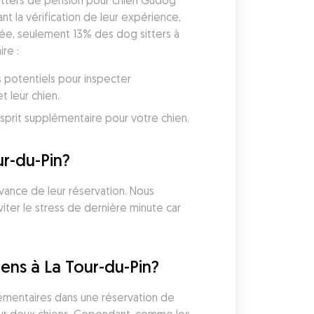
sitters de pension pour chien Gudog 
 la vérification de leur expérience, 
née, seulement 13% des dog sitters à 
re :
 potentiels pour inspecter 
 leur chien. 
Gudog inclut une couverture vétérinaire avec chaque réservation, vous donnant une tranquillité d'esprit supplémentaire pour votre chien. 
ur-du-Pin?
vance de leur réservation. Nous 
ter le stress de dernière minute car 
ens à La Tour-du-Pin?
lémentaires dans une réservation de 