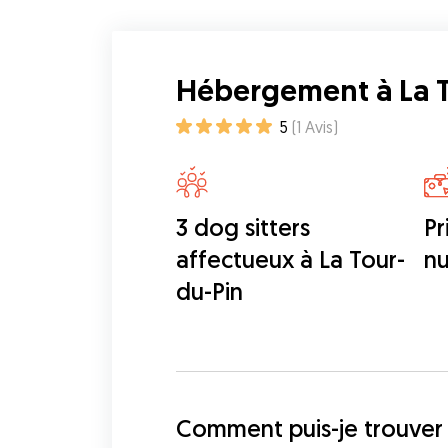
Hébergement à La T
5
(
1
Avis
)
3 dog sitters
Pr
affectueux à La Tour-
nu
du-Pin
Comment puis-je trouver 