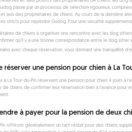
réservés et 1avis positifs des propriétaires de chiens, les dog 
Gudog passe par un processus de sélection rigoureux, comprenant
 et avis des propriétaires de chiens. Au cours de la dernière an
res stricts pour rejoindre Gudog. Pour une sécurité supplémentai
taires de chiens à organiser une rencontre avec les dog sitters
irmer qu'il y a une bonne correspondance entre le dog sitter et
e réserver une pension pour chien à La To
 à La Tour-du-Pin réservent une pension pour chien 4 jours à l'a
de chiens de confirmer leur réservation bien à l'avance pour évi
ment.
endre à payer pour la pension de deux chi
-Pin offriront généralement un tarif réduit pour des chiens supp