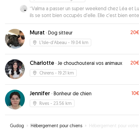
“
Valma a passer un super weekend chez Léa et L
ils se sont bien occupés d'elle. Elle c'est bien ent
avec les autres chien. Je recommande vivement.
”
Murat
20
·
Dog sitteur
L'Isle-d'Abeau
- 19.04 km
Charlotte
20
·
Je chouchouterai vos animaux
Chirens
- 19.21 km
Jennifer
10
·
Bonheur de chien
Rives
- 23.56 km
Gudog
»
Hébergement pour chiens
»
Hébergement pour votre chien à La Tour-du-