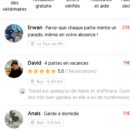
des
gratuite
vérifiés
et aide
séc
vétérinaires
Erwan
20
·
Parce-que chaque patte mérite un
paradis, même en votre absence !
La Tour-du-Pin
David
19
·
4 pattes en vacances
5.0
(
1
Réservations
)
Ruy
- 6.44 km
“
David est quelqu’un de fiable et d’efficace. Ouch
été très bien gardée et elle a eu de nombreuses
balades !
”
Anais
10
·
Garde à domicile
Biol
- 9.10 km