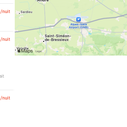
€
/nuit
€
/nuit
ait
ères.
€
/nuit
a