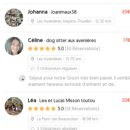
Johanna
20
·
Joanimaux38
Les Avenières Veyrins-Thuellin
- 12.30 km
Céline
17
·
dog sitter aux avenières
5.0
(
30
Réservations
)
Les Avenières
- 13.75 km
2
Utilisateurs réguliers
“
Séjour pour notre Groot très bien passé, il sembl
vraiment heureux entouré d'enfants et de
congénères. Céline et sa famille ont été très
agréables et nous avons eut des nouvelles réguli
Léa
20
·
Lea et Lucas Misson toutou
Nous recommandons cette gentille famille pour s
5.0
(
14
Réservations
)
bienveillance et sa gentillesse.
”
Le Pont-de-Beauvoisin
- 18.08 km
3
Utilisateurs réguliers