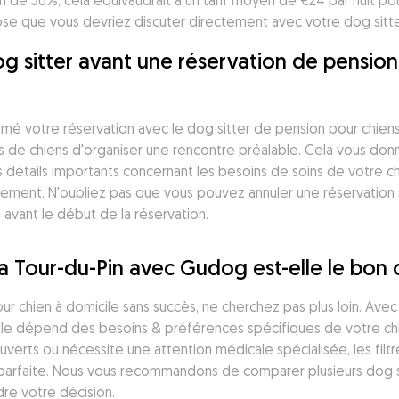
n de 50%, cela équivaudrait à un tarif moyen de €24 par nuit p
hose que vous devriez discuter directement avec votre dog sitte
g sitter avant une réservation de pension
irmé votre réservation avec le dog sitter de pension pour chiens 
 de chiens d'organiser une rencontre préalable. Cela vous donne
s détails importants concernant les besoins de soins de votre ch
itement. N'oubliez pas que vous pouvez annuler une réservation
 avant le début de la réservation.
La Tour-du-Pin avec Gudog est-elle le bon 
r chien à domicile sans succès, ne cherchez pas plus loin. Avec 
ale dépend des besoins & préférences spécifiques de votre chie
ouverts ou nécessite une attention médicale spécialisée, les fi
arfaite. Nous vous recommandons de comparer plusieurs dog sitte
dre votre décision.