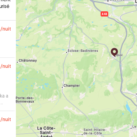
urisé
€
/nuit
€
/nuit
ka a
€
/nuit