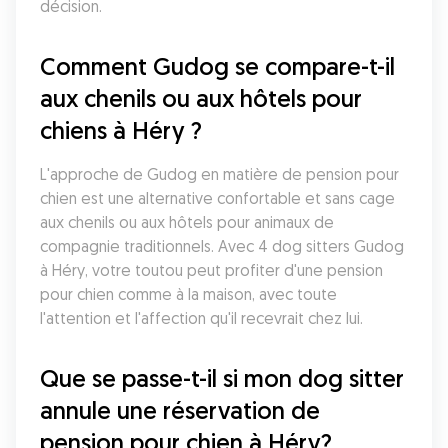
décision.
Comment Gudog se compare-t-il 
aux chenils ou aux hôtels pour 
chiens à Héry ?
L'approche de Gudog en matière de pension pour 
chien est une alternative confortable et sans cage 
aux chenils ou aux hôtels pour animaux de 
compagnie traditionnels. Avec 4 dog sitters Gudog 
à Héry, votre toutou peut profiter d'une pension 
pour chien comme à la maison, avec toute 
l'attention et l'affection qu'il recevrait chez lui.
Que se passe-t-il si mon dog sitter 
annule une réservation de 
pension pour chien à Héry?