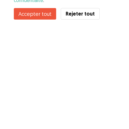
confidentialité
.
Rejeter tout
Accepter tout
Services
Comment cela marche
À propos de Gudog
Avis
Couverture vétérinaire
Conseils aux propriétaires
Conseils aux Dog Sitters
Devenir à dog-sitter