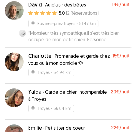
David
14€
/nuit
·
Au plaisir des bêtes
5.0
(
2
Réservations
)
Rosières-prés-Troyes
- 51.47 km
“
Monsieur très sympathique,il s'est très bien
occupé de mon petit chien. Personne
arrangeante. Je recommande
”
Charlotte
15€
/nuit
·
Promenade et garde chez
vous ou à mon domicile 🐶
Troyes
- 54.94 km
Yalda
20€
/nuit
·
Garde de chien incomparable
à Troyes
Troyes
- 56.04 km
Emilie
22€
/nuit
·
Pet sitter de coeur