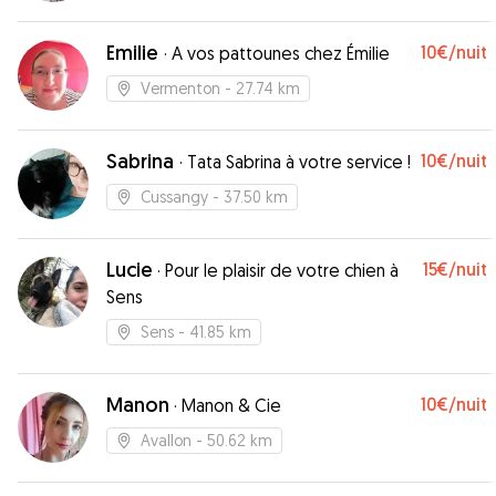
Emilie
10€
/nuit
·
A vos pattounes chez Émilie
Vermenton
- 27.74 km
Sabrina
10€
/nuit
·
Tata Sabrina à votre service !
Cussangy
- 37.50 km
Lucie
15€
/nuit
·
Pour le plaisir de votre chien à
Sens
Sens
- 41.85 km
Manon
10€
/nuit
·
Manon & Cie
Avallon
- 50.62 km