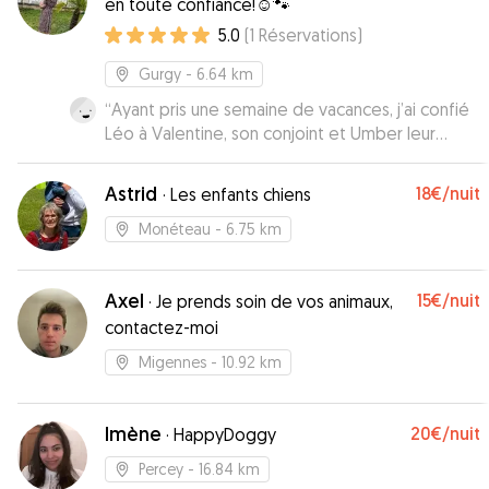
en toute confiance!☺️🐾
5.0
(
1
Réservations
)
Gurgy
- 6.64 km
“
Ayant pris une semaine de vacances, j’ai confié
Léo à Valentine, son conjoint et Umber leur
chienne qui sont adorables. Vous pourrez y
laisser votre animal sans aucun soucis. Encore
Astrid
18€
/nuit
·
Les enfants chiens
merci à eux !
”
Monéteau
- 6.75 km
Axel
15€
/nuit
·
Je prends soin de vos animaux,
contactez-moi
Migennes
- 10.92 km
Imène
20€
/nuit
·
HappyDoggy
Percey
- 16.84 km