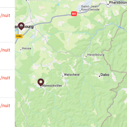
€
/nuit
€
/nuit
€
/nuit
€
/nuit