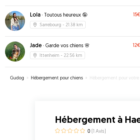
Lola
15
·
Toutous heureux 🤪
Sarrebourg
- 21.38 km
Jade
12
·
Garde vos chiens 🌸
Ittenheim
- 22.56 km
Gudog
»
Hébergement pour chiens
»
Hébergement pour votre chien à Haeg
Hébergement à Ha
0
(
1
Avis
)