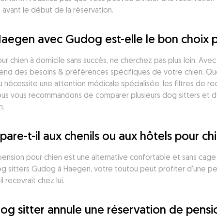
 avant le début de la réservation.
Haegen avec Gudog est-elle le bon choix 
r chien à domicile sans succès, ne cherchez pas plus loin. Avec 
nd des besoins & préférences spécifiques de votre chien. Que v
u nécessite une attention médicale spécialisée, les filtres de 
us vous recommandons de comparer plusieurs dog sitters et de li
n.
-t-il aux chenils ou aux hôtels pour ch
sion pour chien est une alternative confortable et sans cage a
g sitters Gudog à Haegen, votre toutou peut profiter d'une pe
l recevrait chez lui.
 dog sitter annule une réservation de pens