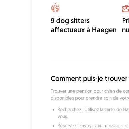
9 dog sitters
Pr
affectueux à Haegen
nu
Comment puis-je trouver
Trouver une pension pour chien de conf
disponibles pour prendre soin de votre
Recherchez : Utilisez la carte de 
vous.
Réservez : Envoyez un message et 