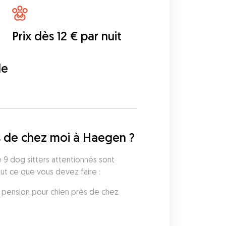
Prix dès 12 € par nuit
de
s de chez moi à Haegen ?
 9 dog sitters attentionnés sont 
out ce que vous devez faire :
 pension pour chien près de chez 