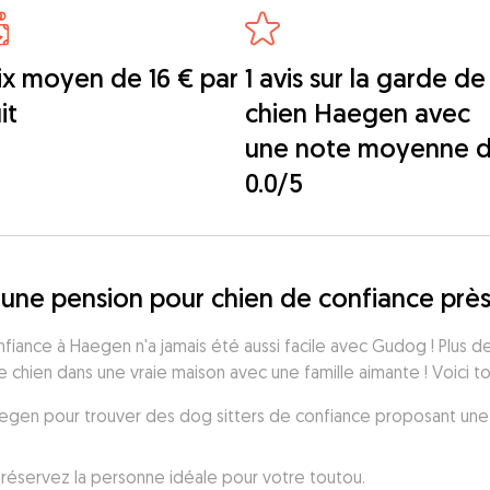
ix moyen de 16 € par
1 avis sur la garde de
it
chien Haegen avec
une note moyenne 
0.0/5
 une pension pour chien de confiance prè
iance à Haegen n'a jamais été aussi facile avec Gudog ! Plus de
 chien dans une vraie maison avec une famille aimante ! Voici t
Haegen pour trouver des dog sitters de confiance proposant une
réservez la personne idéale pour votre toutou.