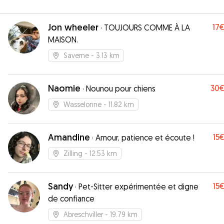
Jon wheeler
17
·
TOUJOURS COMME À LA
MAISON.
Saverne
- 3.13 km
Naomie
30
·
Nounou pour chiens
Wasselonne
- 11.82 km
Amandine
15
·
Amour, patience et écoute !
Zilling
- 12.53 km
Sandy
15
·
Pet-Sitter expérimentée et digne
de confiance
Abreschviller
- 19.79 km