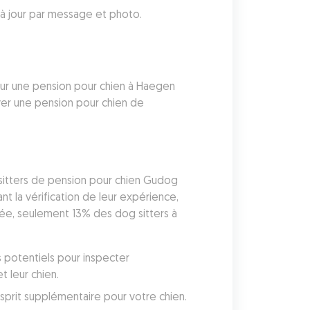
à jour par message et photo.
ur une pension pour chien à Haegen 
er une pension pour chien de 
 sitters de pension pour chien Gudog 
 la vérification de leur expérience, 
née, seulement 13% des dog sitters à 
 potentiels pour inspecter 
 leur chien. 
Gudog inclut une couverture vétérinaire avec chaque réservation, vous donnant une tranquillité d'esprit supplémentaire pour votre chien. 