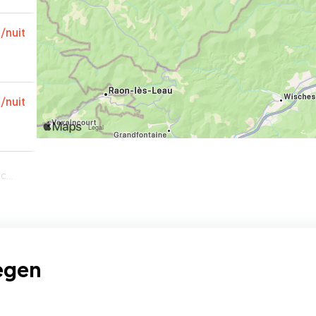
€
/nuit
€
/nuit
en
egen