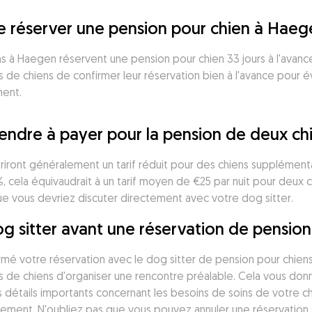
je réserver une pension pour chien à Haeg
s à Haegen réservent une pension pour chien 33 jours à l'avance
de chiens de confirmer leur réservation bien à l'avance pour évi
ment.
endre à payer pour la pension de deux c
riront généralement un tarif réduit pour des chiens supplément
 cela équivaudrait à un tarif moyen de €25 par nuit pour deux c
ue vous devriez discuter directement avec votre dog sitter. 
og sitter avant une réservation de pensio
irmé votre réservation avec le dog sitter de pension pour chien
 de chiens d'organiser une rencontre préalable. Cela vous donne
s détails importants concernant les besoins de soins de votre ch
itement. N'oubliez pas que vous pouvez annuler une réservation