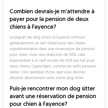
Combien devrais-je m'attendre à 
payer pour la pension de deux 
chiens à Fayence?
La plupart de dog sitters à Fayence offriront 
généralement un tarif réduit pour des chiens 
supplémentaires dans une réservation de pension 
pour chien. Avec une réduction de 50%, cela 
équivaudrait à un tarif moyen de €39 par nuit pour 
deux chiens. Cependant, comme les tarifs peuvent 
varier, c'est quelque chose que vous devriez 
discuter directement avec votre dog sitter. 
Puis-je rencontrer mon dog sitter 
avant une réservation de pension 
pour chien à Fayence?