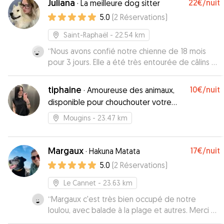
Juliana
22€
/nuit
·
La meilleure dog sitter
toutous.
”
5.0
(
2
Réservations
)
Saint-Raphaël
- 22.54 km
“
Nous avons confié notre chienne de 18 mois
pour 3 jours. Elle a été très entourée de câlins et
d'attention et s'est fait plein de copains
”
tiphaine
10€
/nuit
·
Amoureuse des animaux,
disponible pour chouchouter votre
compagnon !
Mougins
- 23.47 km
Margaux
17€
/nuit
·
Hakuna Matata
5.0
(
2
Réservations
)
Le Cannet
- 23.63 km
“
Margaux c'est très bien occupé de notre
loulou, avec balade à la plage et autres. Merci à
elle !
”