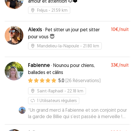
amour et attention 🐶❤️
Fréjus
- 21.59 km
Alexis
10€
/nuit
·
Pet sitter un jour pet sitter
pour vous 😇
Mandelieu-la-Napoule
- 21.80 km
Fabienne
33€
/nuit
·
Nounou pour chiens,
ballades et câlins
5.0
(
26
Réservations
)
Saint-Raphaël
- 22.18 km
1
Utilisateurs réguliers
“
Un grand merci à Fabienne et son conjoint pour
la garde de Billie qui s’est passée à merveille !
Disponibles, flexibles et rassurants je
recommande à 100% pour la garde de vos