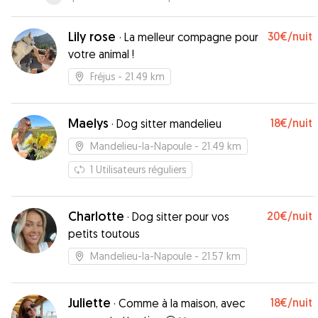
Lily rose
30€
/nuit
·
La melleur compagne pour
votre animal !
Fréjus
- 21.49 km
Maelys
18€
/nuit
·
Dog sitter mandelieu
Mandelieu-la-Napoule
- 21.49 km
1
Utilisateurs réguliers
Charlotte
20€
/nuit
·
Dog sitter pour vos
petits toutous
Mandelieu-la-Napoule
- 21.57 km
Juliette
18€
/nuit
·
Comme à la maison, avec