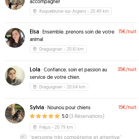
accompagner
Roquebrune-sur-Argens
- 20.49 km
Elsa
15€
/nuit
·
Ensemble, prenons soin de votre
animal
Draguignan
- 20.61 km
Lola
35€
/nuit
·
Confiance, soin et passion au
service de votre chien.
Draguignan
- 20.64 km
Sylvia
15€
/nuit
·
Nounou pour chiens
5.0
(
3
Réservations
)
Fréjus
- 20.79 km
“
personne très compétente et attentive
”