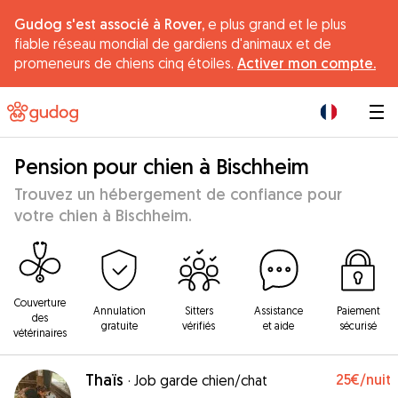
Gudog s'est associé à Rover,
e plus grand et le plus
fiable réseau mondial de gardiens d'animaux et de
promeneurs de chiens cinq étoiles.
Activer mon compte.
|
Pension pour chien à Bischheim
Trouvez un hébergement de confiance pour
votre chien à Bischheim.
Couverture
Annulation
Sitters
Assistance
Paiement
des
gratuite
vérifiés
et aide
sécurisé
vétérinaires
Thaïs
25€
/nuit
·
Job garde chien/chat