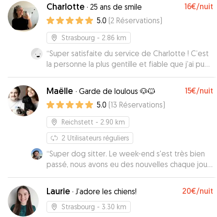
Charlotte
16€
/nuit
·
25 ans de smile
5.0
(
2
Réservations
)
Strasbourg
- 2.86 km
“
Super satisfaite du service de Charlotte ! C’est
la personne la plus gentille et fiable que j’ai pu
trouver pour mon chien Uini. Elle a été très
réactive tout au long, avec une excellente
Maëlle
15€
/nuit
·
Garde de loulous 🐶🐱
communication, et elle m’a envoyé des photos
5.0
(
13
Réservations
)
et vidéos. Je recommande fortement ! Je lui
confierai sûrement mon chien pour les
Reichstett
- 2.90 km
prochaines fois.
”
2
Utilisateurs réguliers
“
Super dog sitter. Le week-end s'est très bien
passé, nous avons eu des nouvelles chaque jour,
à été très souple dans les horaires de dépôt et
de récupération. Je recommande vivement
Laurie
20€
/nuit
·
J’adore les chiens!
Maëlle.
”
Strasbourg
- 3.30 km