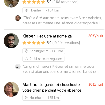
5.0
(
2
Réservations
)
Hœnheim
- 1.04 km
“
Thaïs a été aux petits soins avec Alto : balades,
caresses et même une séance d'ostéopathie !
Je recommande chaudement ses services.
”
Kleber
20€
/nuit
·
Pet Care at home 🏠
5.0
(
19
Réservations
)
Schiltigheim
- 1.48 km
2
Utilisateurs réguliers
“
Un grand merci à Kléber et sa femme pour
avoir si bien pris soin de ma chienne. Lui et sa
femme sont adorables, très accueillants et
pleins de bienveillance. Ma chienne a été traitée
Martine
30€
/nuit
·
Je garde et chouchoute
comme une reine. Une expérience très positive.
votre chien pendant votre absence
Je recommande les yeux fermés.
”
Hœnheim
- 1.65 km