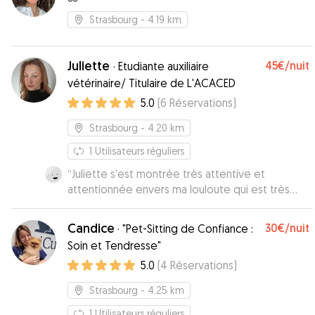
Strasbourg
- 4.19 km
Juliette
45€
/nuit
·
Etudiante auxiliaire
vétérinaire/ Titulaire de L'ACACED
5.0
(
6
Réservations
)
Strasbourg
- 4.20 km
1
Utilisateurs réguliers
“
Juliette s'est montrée très attentive et
attentionnée envers ma louloute qui est très
craintive. Elle a été très douce et a pris son
temps pour la mettre à l'aise et l'a très bien
Candice
30€
/nuit
·
"Pet-Sitting de Confiance :
respecté ! Elle a toute ma confiance et je la
Soin et Tendresse"
recommande sans aucun doute, merci à toi !
”
5.0
(
4
Réservations
)
Strasbourg
- 4.25 km
1
Utilisateurs réguliers