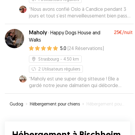
“
Nous avons confié Oslo à Candice pendant 3
jours et tout s’est merveilleusement bien passé !
Elle s’est occupée de lui avec énormément de
douceur et d’attention, et nous a envoyé plein
Maholy
25€
/nuit
·
Happy Dogs House and
de jolies photos chaque jour. On voyait qu’il était
Walks
heureux et détendu. Merci encore pour tout, on
5.0
(
24
Réservations
)
refera appel à vous sans hésiter
”
Strasbourg
- 4.50 km
2
Utilisateurs réguliers
“
Maholy est une super dog sitteuse ! Elle a
gardé notre jeune dalmatien qui déborde
d'énergie et a su trouver les solutions pour qu'il
puisse faire de belles balades et se dépenser.
Gudog
»
Hébergement pour chiens
»
Hébergement pour votre chien à Bischheim
Orion était heureux d'être avec Maholy, il l'a
immédiatement adopté ! Merci encore d'avoir
pris soin de notre toutou !
”
Hébergement à Bischheim