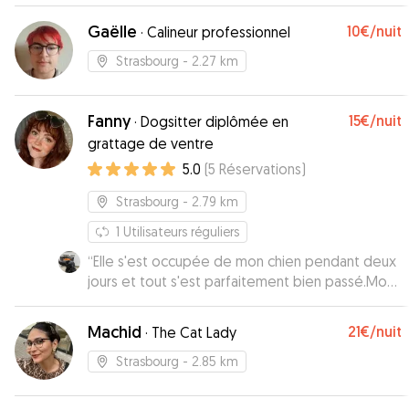
Gaëlle
10€
/nuit
·
Calineur professionnel
Strasbourg
- 2.27 km
Fanny
15€
/nuit
·
Dogsitter diplômée en
grattage de ventre
5.0
(
5
Réservations
)
Strasbourg
- 2.79 km
1
Utilisateurs réguliers
“
Elle s'est occupée de mon chien pendant deux
jours et tout s'est parfaitement bien passé.Mon
chien est rentré heureux et en pleine forme !
Nous reviendrons vers elle sans hésiter pour nos
Machid
21€
/nuit
·
The Cat Lady
prochaines absences. Merci encore!
”
Strasbourg
- 2.85 km