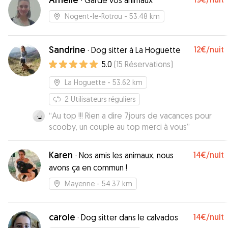
·
Garde vos animaux
Nogent-le-Rotrou
- 53.48 km
Sandrine
12€
/nuit
·
Dog sitter à La Hoguette
5.0
(
15
Réservations
)
La Hoguette
- 53.62 km
2
Utilisateurs réguliers
“
Au top !!! Rien a dire 7jours de vacances pour
scooby, un couple au top merci à vous
”
Karen
14€
/nuit
·
Nos amis les animaux, nous
avons ça en commun !
Mayenne
- 54.37 km
carole
14€
/nuit
·
Dog sitter dans le calvados