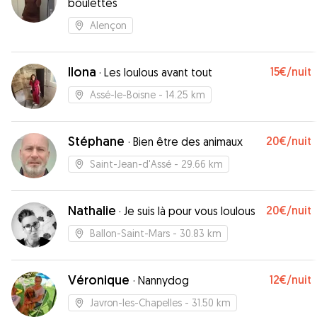
boulettes
Alençon
Ilona
15€
/nuit
·
Les loulous avant tout
Assé-le-Boisne
- 14.25 km
Stéphane
20€
/nuit
·
Bien être des animaux
Saint-Jean-d'Assé
- 29.66 km
Nathalie
20€
/nuit
·
Je suis là pour vous loulous
Ballon-Saint-Mars
- 30.83 km
Véronique
12€
/nuit
·
Nannydog
Javron-les-Chapelles
- 31.50 km