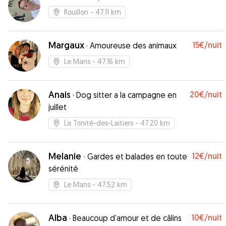
Rouillon
- 47.11 km
Margaux
15€
/nuit
·
Amoureuse des animaux
Le Mans
- 47.16 km
Anais
20€
/nuit
·
Dog sitter a la campagne en
juillet
La Trinité-des-Laitiers
- 47.20 km
Melanie
12€
/nuit
·
Gardes et balades en toute
sérénité
Le Mans
- 47.52 km
Alba
10€
/nuit
·
Beaucoup d’amour et de câlins