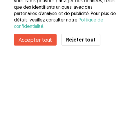
vous. Nous pouvons partager des données, telles
que des identifiants uniques, avec des
partenaires d'analyse et de publicité. Pour plus de
détails, veuillez consulter notre
Politique de
confidentialité
.
Rejeter tout
Accepter tout
Services
Comment cela marche
À propos de Gudog
Avis
Couverture vétérinaire
Conseils aux propriétaires