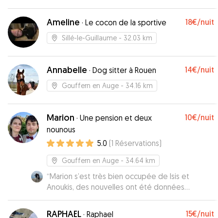
Ameline
18€
/nuit
·
Le cocon de la sportive
Sillé-le-Guillaume
- 32.03 km
Annabelle
14€
/nuit
·
Dog sitter à Rouen
Gouffern en Auge
- 34.16 km
Marion
10€
/nuit
·
Une pension et deux
nounous
5.0
(
1
Réservations
)
Gouffern en Auge
- 34.64 km
“
Marion s’est très bien occupée de Isis et
Anoukis, des nouvelles ont été données
régulièrement, je recommande !
”
RAPHAEL
15€
/nuit
·
Raphael