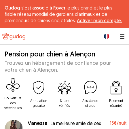
Gudog s'est associé à Rover,
e plus grand et le plus
fiable réseau mondial de gardiens d'animaux et de
promeneurs de chiens cinq étoiles.
Activer mon compte.
|
Pension pour chien à Alençon
Trouvez un hébergement de confiance pour
votre chien à Alençon.
Couverture
Annulation
Sitters
Assistance
Paiement
des
gratuite
vérifiés
et aide
sécurisé
vétérinaires
Vanessa
15€
/nuit
·
La meilleure amie de ces