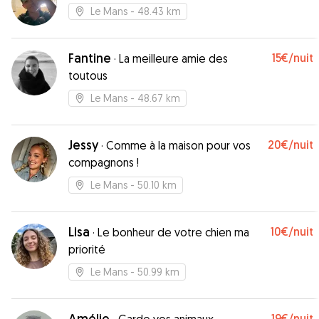
Le Mans
- 48.43 km
Fantine
15€
/nuit
·
La meilleure amie des
toutous
Le Mans
- 48.67 km
Jessy
20€
/nuit
·
Comme à la maison pour vos
compagnons !
Le Mans
- 50.10 km
Lisa
10€
/nuit
·
Le bonheur de votre chien ma
priorité
Le Mans
- 50.99 km
Amélie
19€
/nuit