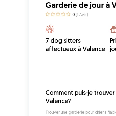
Garderie de jour à 
0
(
1
Avis
)
7 dog sitters
Pr
affectueux à Valence
jo
Comment puis-je trouver 
Valence?
Trouver une garderie pour chiens fiabl