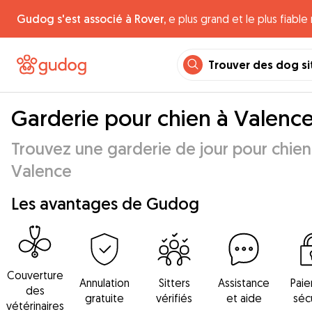
Gudog s'est associé à Rover,
e plus grand et le plus fiabl
Trouver des dog si
Garderie pour chien à Valenc
Trouvez une garderie de jour pour chien
Valence
Les avantages de Gudog
Couverture
Annulation
Sitters
Assistance
Pai
des
gratuite
vérifiés
et aide
séc
vétérinaires