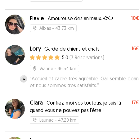
Flavie
10€
·
Amoureuse des animaux. 🐶🐱
Albias
- 43.73 km
Lory
16€
·
Garde de chiens et chats
5.0
(
3
Réservations
)
Vianne
- 46.54 km
“
Accueil et cadre très agréable. Gali semble épa
et nous sommes très satisfaits.
”
Clara
17€
·
Confiez-moi vos toutous, je suis là
quand vous ne pouvez pas l'être !
Launac
- 47.20 km