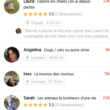
Laura
22€
·
J’adore les chiens j’en ai depuis
petite
5.0
(
2
Réservations
)
Orgueil
- 47.64 km
“
Wendy a passer à très bon séjour chez Laura ! En
compagnie de son chien tout c’est bien passé je
recommande vivement
”
Angelina
8€
·
Dogs / cats ou autre sitter
Lavardac
- 48.05 km
Ines
15€
·
La nounou des toutous
Grenade
- 50.79 km
Sarah
20€
·
Les animaux le bonheurs d’une vie
5.0
(
10
Réservations
)