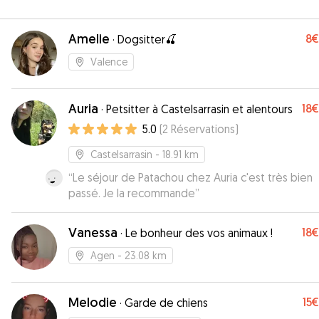
Amelie
8€
·
Dogsitter🍒
Valence
Auria
18€
·
Petsitter à Castelsarrasin et alentours
5.0
(
2
Réservations
)
Castelsarrasin
- 18.91 km
“
Le séjour de Patachou chez Auria c'est très bien
passé. Je la recommande
”
Vanessa
18€
·
Le bonheur des vos animaux !
Agen
- 23.08 km
Melodie
15€
·
Garde de chiens