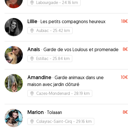
Labourgade
- 24.16 km
Lillie
18€
·
Les petits compagnons heureux
Aubiac
- 25.42 km
Anais
8€
·
Garde de vos Loulous et promenade
Estillac
- 25.84 km
Amandine
10€
·
Garde animaux dans une
maison avec jardin clôturé
Cazes-Mondenard
- 28.19 km
Marion
8€
·
Tolaaan
Colayrac-Saint-Cirq
- 29.16 km