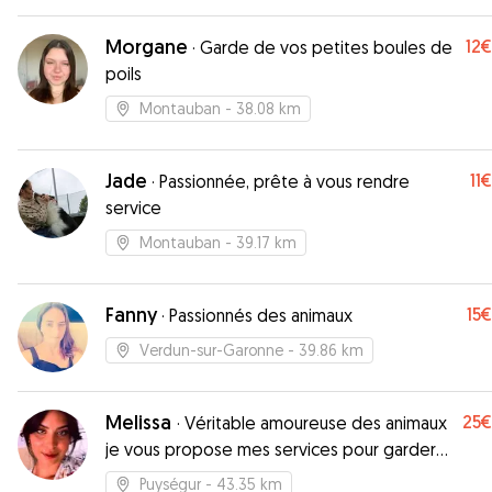
Morgane
12€
·
Garde de vos petites boules de
poils
Montauban
- 38.08 km
Jade
11€
·
Passionnée, prête à vous rendre
service
Montauban
- 39.17 km
Fanny
15€
·
Passionnés des animaux
Verdun-sur-Garonne
- 39.86 km
Melissa
25€
·
Véritable amoureuse des animaux
je vous propose mes services pour garder
vos compagnons de vie
Puységur
- 43.35 km