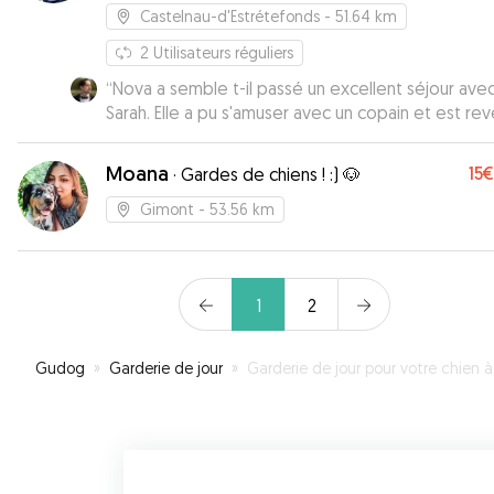
Castelnau-d'Estrétefonds
- 51.64 km
2
Utilisateurs réguliers
“
Nova a semble t-il passé un excellent séjour ave
Sarah. Elle a pu s'amuser avec un copain et est revenu
super detendue. Sarah m'a régulièrement envoyé des
photos et était présente pour répondre aux
Moana
15€
·
Gardes de chiens ! :) 🐶
messages. Je la recommande et je n'hésiterai pas à
faire appel à elle pour d'autres gardes.
”
Gimont
- 53.56 km
1
2
Gudog
»
Garderie de jour
»
Garderie de jour pour votre chien à Valenc