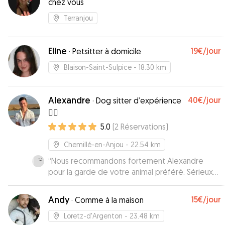
chez vous
Terranjou
Eline
19€
/jour
·
Petsitter à domicile
Blaison-Saint-Sulpice
- 18.30 km
Alexandre
40€
/jour
·
Dog sitter d’expérience
👌🏼
5.0
(
2
Réservations
)
Chemillé-en-Anjou
- 22.54 km
“
Nous recommandons fortement Alexandre
pour la garde de votre animal préféré. Sérieux
et attentionné, nos deux westies ont passé un
excellent week-end et ne demandent qu’à y
Andy
15€
/jour
·
Comme à la maison
retourner !
”
Loretz-d'Argenton
- 23.48 km