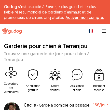
Gudog s'est associé à Rover,
e plus grand et le plus
fiable réseau mondial de gardiens d'animaux et de
promeneurs de chiens cinq étoiles.
Activer mon compte.
|
Garderie pour chien à Terranjou
Trouvez une garderie de jour pour chien à
Terranjou
Couverture
Annulation
Sitters
Assistance
Paiement
des
gratuite
vérifiés
et aide
sécurisé
vétérinaires
Cecile
16€
/jour
·
Garde à domicile ou passage