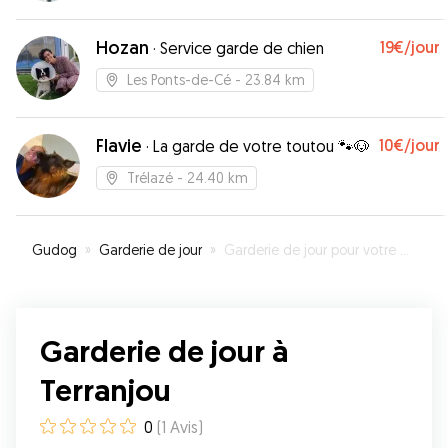
Hozan
19€
/jour
·
Service garde de chien
Les Ponts-de-Cé
- 23.84 km
Flavie
10€
/jour
·
La garde de votre toutou 🐾🐶
Trélazé
- 24.40 km
Gudog
»
Garderie de jour
»
Garderie de jour pour votre chien à Terranjou
Garderie de jour à
Terranjou
0
(
1
Avis
)