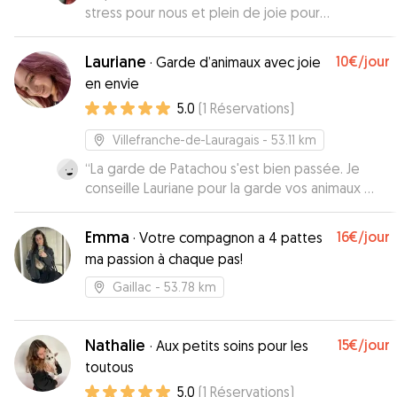
stress pour nous et plein de joie pour
chouquette :) Je recommande a 1000%
”
Lauriane
10€
/jour
·
Garde d’animaux avec joie
en envie
5.0
(
1
Réservations
)
Villefranche-de-Lauragais
- 53.11 km
“
La garde de Patachou s'est bien passée. Je
conseille Lauriane pour la garde vos animaux 👍🏼
👍🏼
”
Emma
16€
/jour
·
Votre compagnon a 4 pattes
ma passion à chaque pas!
Gaillac
- 53.78 km
Nathalie
15€
/jour
·
Aux petits soins pour les
toutous
5.0
(
1
Réservations
)