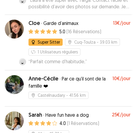
“
Laura a été super avec Taïga. Contact facile et
possibilité d’avoir des photos sur demande. Je
recommande.
”
Cloe
13€
/jour
·
Garde d’animaux
5.0
(
16
Réservations
)
Super Sitter
Cuq-Toulza
- 39.03 km
1
Utilisateurs réguliers
“
Parfait comme d’habitude,
”
Anne-Cécile
10€
/jour
·
Par ce qu'il sont de la
famille ❤️
Castelnaudary
- 41.56 km
Sarah
25€
/jour
·
Have fun have a dog
4.0
(
1
Réservations
)