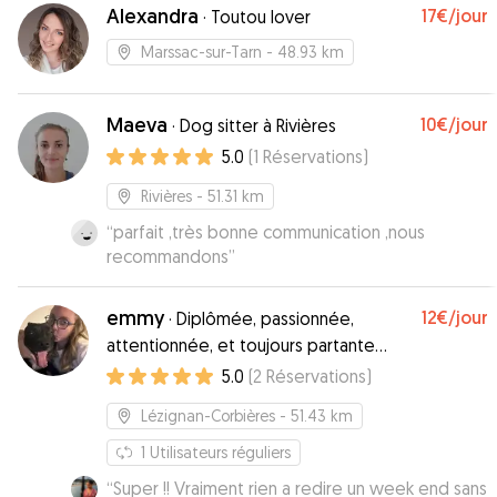
Alexandra
17€
/jour
·
Toutou lover
Marssac-sur-Tarn
- 48.93 km
Maeva
10€
/jour
·
Dog sitter à Rivières
5.0
(
1
Réservations
)
Rivières
- 51.31 km
“
parfait ,très bonne communication ,nous
recommandons
”
emmy
12€
/jour
·
Diplômée, passionnée,
attentionnée, et toujours partante
pour une balade !
5.0
(
2
Réservations
)
Lézignan-Corbières
- 51.43 km
1
Utilisateurs réguliers
“
Super !! Vraiment rien a redire un week end sans