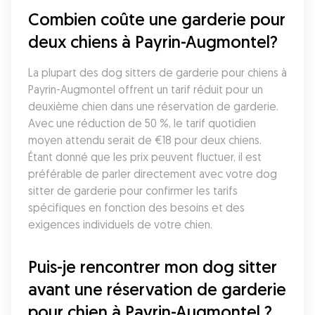
Combien coûte une garderie pour 
deux chiens à Payrin-Augmontel?
La plupart des dog sitters de garderie pour chiens à 
Payrin-Augmontel offrent un tarif réduit pour un 
deuxième chien dans une réservation de garderie. 
Avec une réduction de 50 %, le tarif quotidien 
moyen attendu serait de €18 pour deux chiens. 
Étant donné que les prix peuvent fluctuer, il est 
préférable de parler directement avec votre dog 
sitter de garderie pour confirmer les tarifs 
spécifiques en fonction des besoins et des 
exigences individuels de votre chien.
Puis-je rencontrer mon dog sitter 
avant une réservation de garderie 
pour chien à Payrin-Augmontel ?