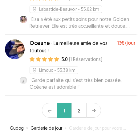
Labastide-Beauvoir
- 55.02 km
“
Elsa a été aux petits soins pour notre Golden
Retriever. Elle est très accueillante et douce,
c'était très rassurant de lui confier notre chien
d'amour. Je recommande vivement Elsa !! Vous
Oceane
13€
/jour
·
La meilleure amie de vos
pouvez lui confier vos toutous les yeux fermés !
”
toutous !
5.0
(
1
Réservations
)
Limoux
- 55.38 km
“
Garde parfaite qui s'est très bien passée,
Océane est adorable !
”
1
2
Gudog
»
Garderie de jour
»
Garderie de jour pour votre chien à Payrin-Augmontel