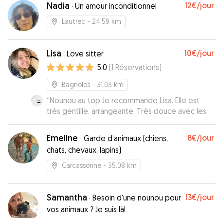
Nadia
12€
/jour
·
Un amour inconditionnel
Lautrec
- 24.59 km
Lisa
10€
/jour
·
Love sitter
5.0
(
1
Réservations
)
Bagnoles
- 31.03 km
“
Nounou au top Je recommande Lisa. Elle est
très gentille, arrangeante. Très douce avec les
animaux. Tout c’est bien passé pour Gessy.
”
Emeline
8€
/jour
·
Garde d’animaux (chiens,
chats, chevaux, lapins)
Carcassonne
- 35.08 km
Samantha
13€
/jour
·
Besoin d'une nounou pour
vos animaux ? Je suis là!