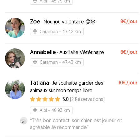
Albi
- 45.79 km
Zoe
8€
/jour
·
Nounou volontaire 😊🐶
Caraman
- 47.42 km
Annabelle
8€
/jour
·
Auxiliaire Vétérinaire
Caraman
- 47.43 km
Tatiana
10€
/jour
·
Je souhaite garder des
animaux sur mon temps libre
5.0
(
2
Réservations
)
Albi
- 48.93 km
“
Très bon contact, son chien est joueur et
agréable Je recommande
”