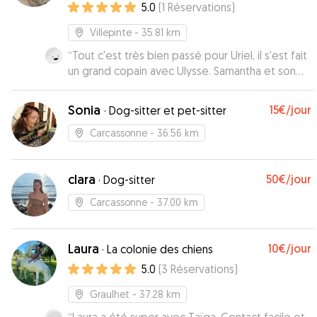
5.0
(
1
Réservations
)
Villepinte
- 35.81 km
“
Tout c'est très bien passé pour Uriel, il s'est fait
un grand copain avec Ulysse. Samantha et son
compagnon ont été très présents.
”
Sonia
15€
/jour
·
Dog-sitter et pet-sitter
Carcassonne
- 36.56 km
clara
50€
/jour
·
Dog-sitter
Carcassonne
- 37.00 km
Laura
10€
/jour
·
La colonie des chiens
5.0
(
3
Réservations
)
Graulhet
- 37.28 km