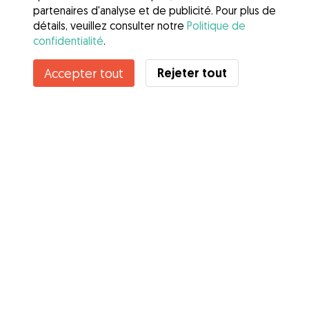
partenaires d'analyse et de publicité. Pour plus de
détails, veuillez consulter notre
Politique de
confidentialité
.
Rejeter tout
Accepter tout
Services
Comment cela marche
À propos de Gudog
Avis
Couverture vétérinaire
Conseils aux propriétaires
Conseils aux Dog Sitters