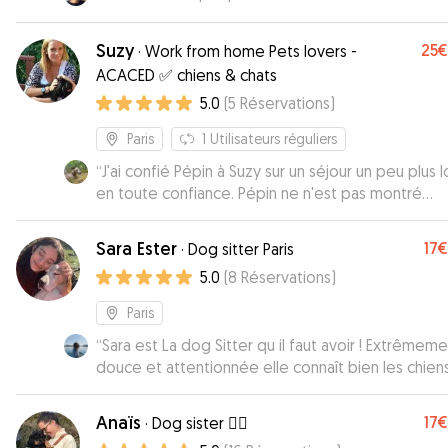
Suzy
25€
·
Work from home Pets lovers -
ACACED ✅ chiens & chats
5.0
(
5
Réservations
)
Paris
1
Utilisateurs réguliers
“
J'ai confié Pépin à Suzy sur un séjour un peu plus 
en toute confiance. Pépin ne n'est pas montré
irréprochable cette semaine et malgré cela, elle 
bienveillante avec lui pendant toute la garde. Je
Sara Ester
17€
·
Dog sitter Paris
recommande sans hésiter.
”
5.0
(
8
Réservations
)
Paris
“
Sara est La dog Sitter qu il faut avoir ! Extrêmem
douce et attentionnée elle connaît bien les chiens.
eu pendant la journée des photos des vidéos de
chienne avec Sara. C était super. Je la recommand
Anaïs
17€
·
Dog sister 👯‍♀️
yeux fermés !
”