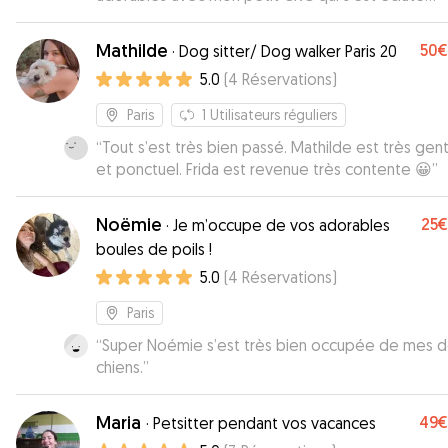
pendant les journées de garderie. Je referai très 
appel à elles en toute confiance !
”
Mathilde
50€
·
Dog sitter/ Dog walker Paris 20
5.0
(
4
Réservations
)
Paris
1
Utilisateurs réguliers
“
Tout s’est très bien passé. Mathilde est très genti
et ponctuel. Frida est revenue très contente 😀
”
Noëmie
25€
·
Je m’occupe de vos adorables
boules de poils !
5.0
(
4
Réservations
)
Paris
“
Super Noémie s’est très bien occupée de mes 
chiens.
”
Maria
49€
·
Petsitter pendant vos vacances