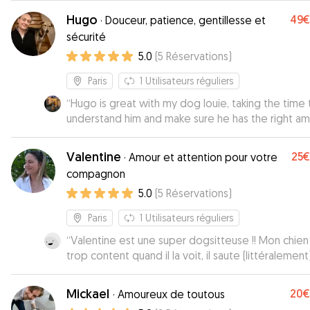
Hugo
49€
·
Douceur, patience, gentillesse et
sécurité
5.0
(
5
Réservations
)
Paris
1
Utilisateurs réguliers
“
Hugo is great with my dog louie, taking the time 
understand him and make sure he has the right a
of exercise and rest during the day. Very nice to 
with him!
”
Valentine
25€
·
Amour et attention pour votre
compagnon
5.0
(
5
Réservations
)
Paris
1
Utilisateurs réguliers
“
Valentine est une super dogsitteuse !! Mon chien
trop content quand il la voit, il saute (littéralement) de
joie. Digne de confiance et attentionnée je vous la
recommande.
”
Mickael
20€
·
Amoureux de toutous