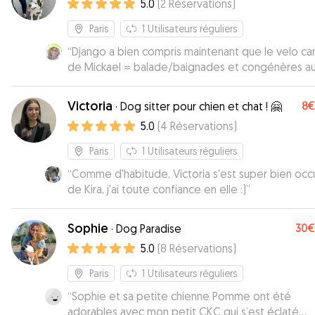
5.0
(
2
Réservations
)
Paris
1
Utilisateurs réguliers
“
Django a bien compris maintenant que le velo ca
de Mickael = balade/baignades et congénères au
de Vincennes Du coup il saute à bord sans se fair
prier (attaché et en sécurité pour le voyage jusqu'au
Victoria
8€
·
Dog sitter pour chien et chat ! 🤗
bois de Vincennes) 👍 Retour dans les temps nickel il
5.0
(
4
Réservations
)
fait une bonne sieste à l'heure qu'il est ... chien ch
content 🐶💤 Merci
”
Paris
1
Utilisateurs réguliers
“
Comme d'habitude, Victoria s'est super bien oc
de Kira, j'ai toute confiance en elle :)
”
Sophie
30€
·
Dog Paradise
5.0
(
8
Réservations
)
Paris
1
Utilisateurs réguliers
“
Sophie et sa petite chienne Pomme ont été
adorables avec mon petit CKC qui s’est éclaté