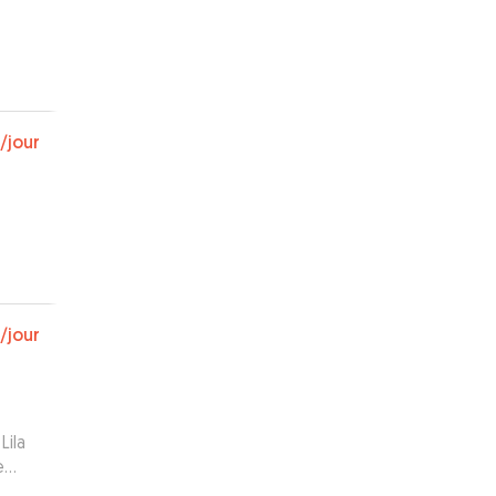
/jour
/jour
Lila
e