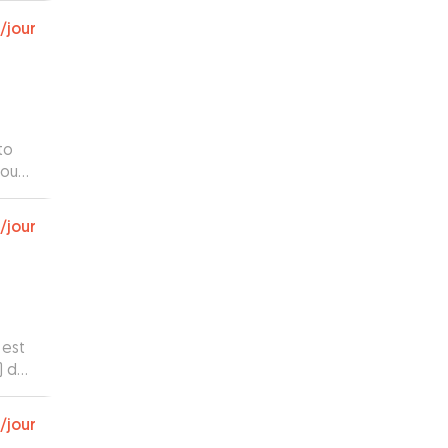
/jour
to
mount
work
/jour
 est
/jour