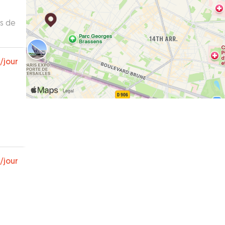
ns de
/jour
 !
”
/jour