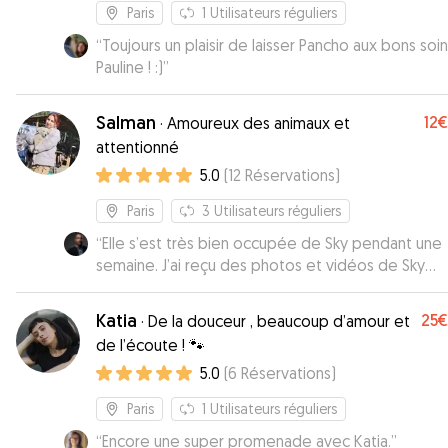
Paris
1
Utilisateurs réguliers
“
Toujours un plaisir de laisser Pancho aux bons soi
Pauline ! :)
”
Salman
12€
·
Amoureux des animaux et
attentionné
5.0
(
12
Réservations
)
Paris
3
Utilisateurs réguliers
“
Elle s’est très bien occupée de Sky pendant une
semaine. J’ai reçu des photos et vidéos de Sky
pendant mon absence. Je recommande fortement
Katia
25€
·
De la douceur , beaucoup d’amour et
de l’écoute ! 🐾
5.0
(
6
Réservations
)
Paris
1
Utilisateurs réguliers
“
Encore une super promenade avec Katia.
”