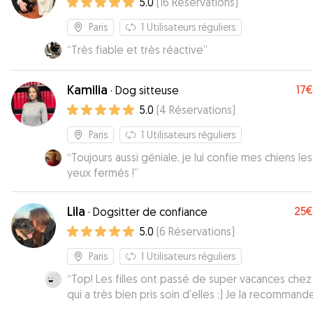
5.0
(
16
Réservations
)
Paris
1
Utilisateurs réguliers
“
Très fiable et très réactive
”
Kamilia
17€
·
Dog sitteuse
5.0
(
4
Réservations
)
Paris
1
Utilisateurs réguliers
“
Toujours aussi géniale, je lui confie mes chiens les
yeux fermés !
”
Lila
25€
·
Dogsitter de confiance
5.0
(
6
Réservations
)
Paris
1
Utilisateurs réguliers
“
Top! Les filles ont passé de super vacances chez 
qui a très bien pris soin d'elles :) Je la recommand
donc totalement, et les filles aussi !
”