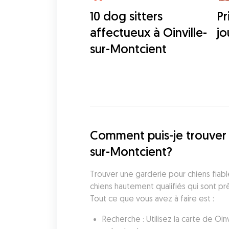
10 dog sitters
Pr
affectueux à Oinville-
jo
sur-Montcient
Comment puis-je trouver 
sur-Montcient?
Trouver une garderie pour chiens fiabl
chiens hautement qualifiés qui sont prê
Tout ce que vous avez à faire est :
Recherche : Utilisez la carte de Oi