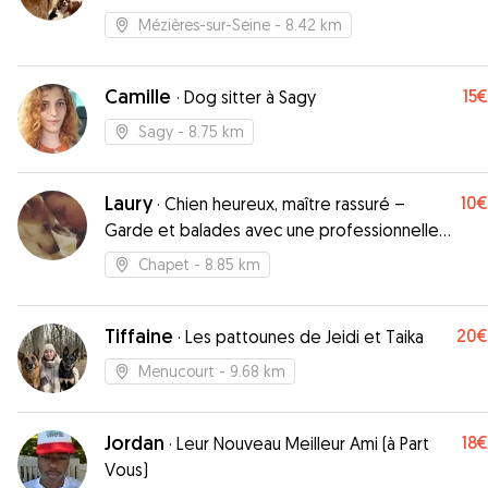
Mézières-sur-Seine
- 8.42 km
Camille
15€
·
Dog sitter à Sagy
Sagy
- 8.75 km
Laury
10€
·
Chien heureux, maître rassuré –
Garde et balades avec une professionnelle
passionnée
Chapet
- 8.85 km
Tiffaine
20€
·
Les pattounes de Jeidi et Taika
Menucourt
- 9.68 km
Jordan
18€
·
Leur Nouveau Meilleur Ami (à Part
Vous)