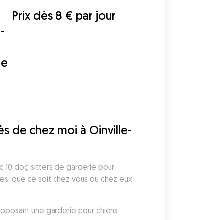
Prix dès 8 € par jour
-
de
s de chez moi à Oinville-
c 10 dog sitters de garderie pour 
les, que ce soit chez vous ou chez eux. 
proposant une garderie pour chiens 