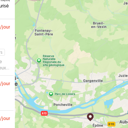
urisé
/jour
rs
e
eux
/jour
/jour