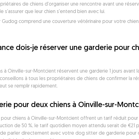
iétaires de chiens d'organiser une rencontre avant une réservat
 s'assurer que leur chien s'entend bien avec lui.
 Gudog comprend une couverture vétérinaire pour votre chien, po
ce dois-je réserver une garderie pour chie
 à Oinville-sur-Montcient réservent une garderie 1 jours avant l
onseillons à tous les propriétaires de chiens de confirmer la ré
peut se remplir rapidement.
ie pour deux chiens à Oinville-sur-Montc
 pour chiens à Oinville-sur-Montcient offrent un tarif réduit pou
ction de 50 %, le tarif quotidien moyen attendu serait de €21 p
e de parler directement avec votre dog sitter de garderie pour co