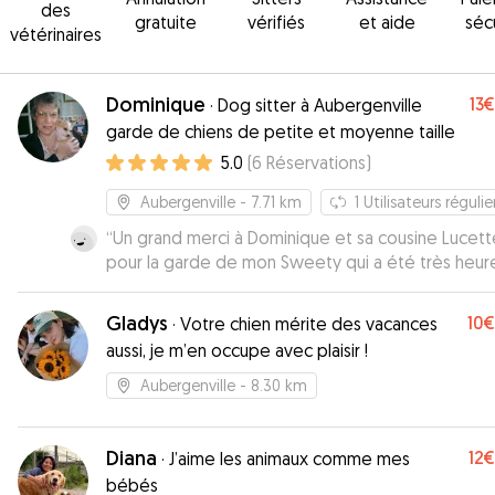
des
gratuite
vérifiés
et aide
séc
vétérinaires
Dominique
13€
·
Dog sitter à Aubergenville
garde de chiens de petite et moyenne taille
5.0
(
6
Réservations
)
Aubergenville
- 7.71 km
1
Utilisateurs régulie
“
Un grand merci à Dominique et sa cousine Lucett
pour la garde de mon Sweety qui a été très heur
durant ce long week-end de Pâques.
”
Gladys
10€
·
Votre chien mérite des vacances
aussi, je m’en occupe avec plaisir !
Aubergenville
- 8.30 km
Diana
12€
·
J’aime les animaux comme mes
bébés