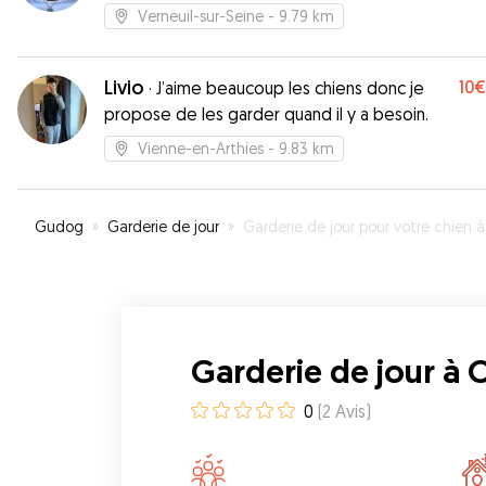
Verneuil-sur-Seine
- 9.79 km
Livio
10€
·
J’aime beaucoup les chiens donc je
propose de les garder quand il y a besoin.
Vienne-en-Arthies
- 9.83 km
Gudog
»
Garderie de jour
»
Garderie de jour pour votre chien à Oinville-sur-Montcien
Garderie de jour à 
0
(
2
Avis
)