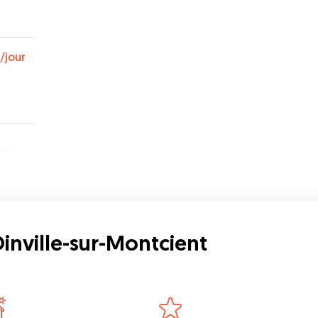
/jour
t
Oinville-sur-Montcient