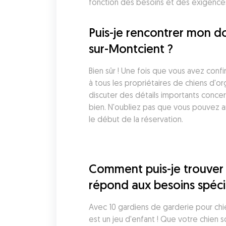
fonction des besoins et des exigences
Puis-je rencontrer mon do
sur-Montcient ?
Bien sûr ! Une fois que vous avez conf
à tous les propriétaires de chiens d'or
discuter des détails importants concer
bien. N'oubliez pas que vous pouvez a
le début de la réservation.
Comment puis-je trouver u
répond aux besoins spéc
Avec 10 gardiens de garderie pour chi
est un jeu d'enfant ! Que votre chien 