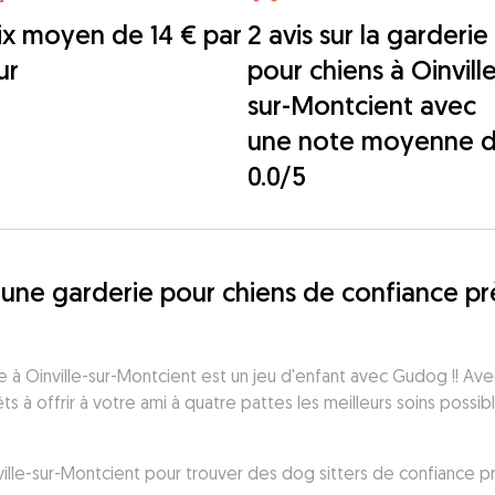
ix moyen de 14 € par
2 avis sur la garderie
ur
pour chiens à Oinville
sur-Montcient avec
une note moyenne 
0.0/5
une garderie pour chiens de confiance prè
e à Oinville-sur-Montcient est un jeu d'enfant avec Gudog !! Ave
ts à offrir à votre ami à quatre pattes les meilleurs soins possib
nville-sur-Montcient pour trouver des dog sitters de confiance 