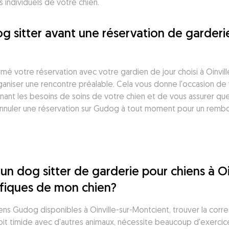
 individuels de votre chien.
g sitter avant une réservation de garderie
irmé votre réservation avec votre gardien de jour choisi à Oinv
ganiser une rencontre préalable. Cela vous donne l'occasion de v
nant les besoins de soins de votre chien et de vous assurer que
nnuler une réservation sur Gudog à tout moment pour un rembour
n dog sitter de garderie pour chiens à Oin
ifiques de mon chien?
ens Gudog disponibles à Oinville-sur-Montcient, trouver la corr
soit timide avec d'autres animaux, nécessite beaucoup d'exercic