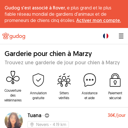
Gudog s'est associé à Rover,
e plus grand et le plus
fiable réseau mondial de gardiens d'animaux et de
promeneurs de chiens cinq étoiles.
Activer mon compte.
|
Garderie pour chien à Marzy
Trouvez une garderie de jour pour chien à Marzy
Couverture
Annulation
Sitters
Assistance
Paiement
des
gratuite
vérifiés
et aide
sécurisé
vétérinaires
Tuana
36€
/jour
·
😊
Nevers
- 4.19 km