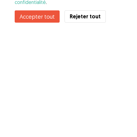
confidentialité
.
Rejeter tout
Accepter tout
Services
Comment cela marche
À propos de Gudog
Avis
Couverture vétérinaire
Conseils aux propriétaires
Conseils aux Dog Sitters
Devenir à dog-sitter