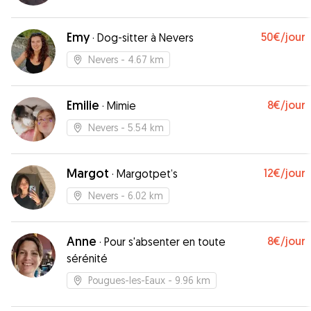
Emy
50€
/jour
·
Dog-sitter à Nevers
Nevers
- 4.67 km
Emilie
8€
/jour
·
Mimie
Nevers
- 5.54 km
Margot
12€
/jour
·
Margotpet’s
Nevers
- 6.02 km
Anne
8€
/jour
·
Pour s'absenter en toute
sérénité
Pougues-les-Eaux
- 9.96 km