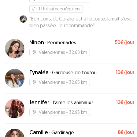
1
Utilisateurs réguliers
“
Bon contact, Coralie est à l’écoute, la nuit s’est
bien passée. Je recommande
”
Ninon
50€
/jour
·
Peomenades
Valenciennes
- 32.60 km
Tynaléa
10€
/jour
·
Gardeuse de toutou
Valenciennes
- 32.65 km
Jennifer
12€
/jour
·
J’aime les animaux !
Valenciennes
- 32.95 km
Camille
8€
/jour
·
Gardinage