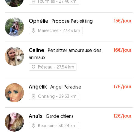
Fourmies
- 27.40 km
Ophélie
15€
/jour
·
Propose Pet-sitting
Maresches
- 27.43 km
Celine
16€
/jour
·
Pet sitter amoureuse des
animaux
Préseau
- 27.54 km
Angelik
17€
/jour
·
Angel Paradise
Onnaing
- 29.63 km
Anaïs
12€
/jour
·
Garde chiens
Beaurain
- 30.24 km