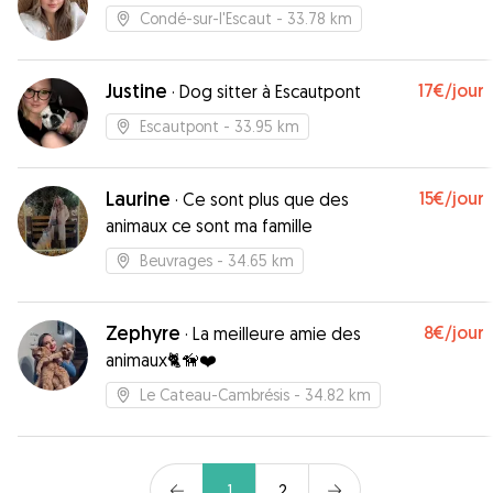
Condé-sur-l'Escaut
- 33.78 km
Justine
17€
/jour
·
Dog sitter à Escautpont
Escautpont
- 33.95 km
Laurine
15€
/jour
·
Ce sont plus que des
animaux ce sont ma famille
Beuvrages
- 34.65 km
Zephyre
8€
/jour
·
La meilleure amie des
animaux🐈🦮❤️
Le Cateau-Cambrésis
- 34.82 km
1
2