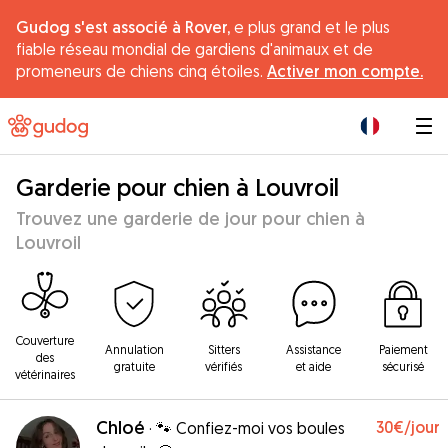
Gudog s'est associé à Rover,
e plus grand et le plus
fiable réseau mondial de gardiens d'animaux et de
promeneurs de chiens cinq étoiles.
Activer mon compte.
|
Garderie pour chien à Louvroil
Trouvez une garderie de jour pour chien à
Louvroil
Couverture
Annulation
Sitters
Assistance
Paiement
des
gratuite
vérifiés
et aide
sécurisé
vétérinaires
Chloé
30€
/jour
·
🐾 Confiez-moi vos boules