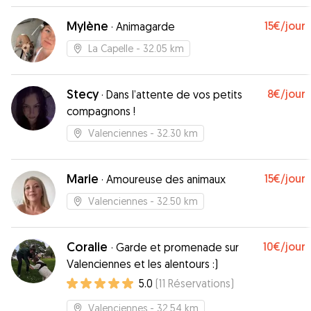
Mylène
15€
/jour
·
Animagarde
La Capelle
- 32.05 km
Stecy
8€
/jour
·
Dans l’attente de vos petits
compagnons !
Valenciennes
- 32.30 km
Marie
15€
/jour
·
Amoureuse des animaux
Valenciennes
- 32.50 km
Coralie
10€
/jour
·
Garde et promenade sur
Valenciennes et les alentours :)
5.0
(
11
Réservations
)
Valenciennes
- 32.54 km