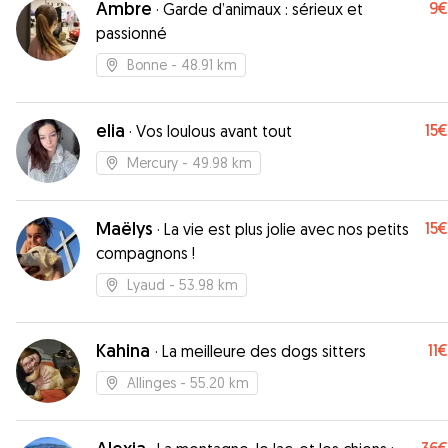
Ambre
9€
·
Garde d’animaux : sérieux et
passionné
Bonne
- 48.91 km
elia
15€
·
Vos loulous avant tout
Mercury
- 49.98 km
Maëlys
15€
·
La vie est plus jolie avec nos petits
compagnons !
Lyaud
- 53.98 km
Kahina
11€
·
La meilleure des dogs sitters
Allinges
- 55.20 km