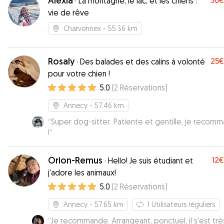
Alexia
36€
·
La montagne, le lac, et les chiens :
vie de rêve
Charvonnex
- 55.36 km
Rosaly
25€
·
Des balades et des calins à volonté
pour votre chien !
5.0
(
2
Réservations
)
Annecy
- 57.46 km
“
Super dog-sitter. Patiente et gentille, je recom
!
”
Orion-Remus
12€
·
Hello! Je suis étudiant et
j'adore les animaux!
5.0
(
2
Réservations
)
Annecy
- 57.65 km
1
Utilisateurs réguliers
“
Je recommande. Arrangeant, ponctuel, il s'est trè