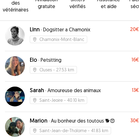
des
gratuite
vérifiés
et aide
séc
vétérinaires
Linn
20€
·
Dogsitter a Chamonix
Chamonix-Mont-Blanc
Elo
16€
·
Petsitting
Cluses
- 27.53 km
Sarah
13€
·
Amoureuse des animaux
Saint-Jeoire
- 40.10 km
Marion
30€
·
Au bonheur des toutous 🐕😍
Saint-Jean-de-Tholome
- 41.83 km