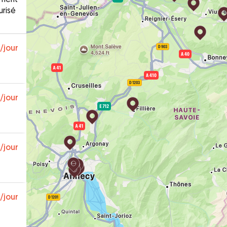
urisé
/jour
/jour
/jour
/jour