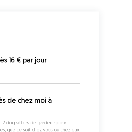
dès 16 € par jour
s de chez moi à 
 2 dog sitters de garderie pour 
les, que ce soit chez vous ou chez eux. 