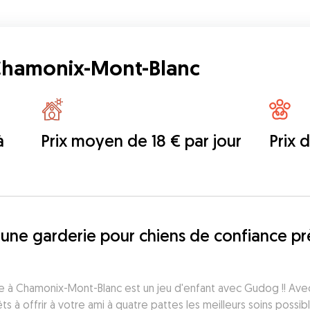
 Chamonix-Mont-Blanc
à
Prix moyen de 18 € par jour
Prix 
une garderie pour chiens de confiance prè
le à Chamonix-Mont-Blanc est un jeu d'enfant avec Gudog !! Avec
ts à offrir à votre ami à quatre pattes les meilleurs soins possib