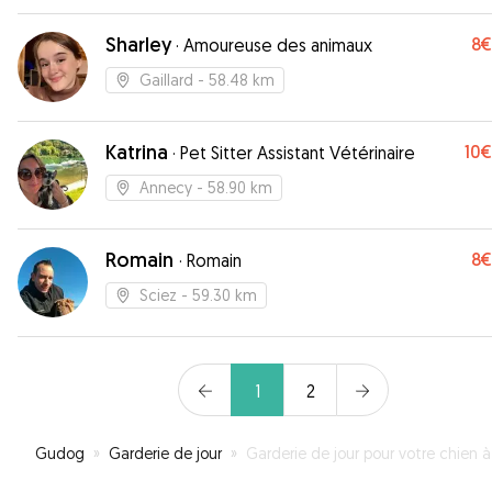
Sharley
8€
·
Amoureuse des animaux
Gaillard
- 58.48 km
Katrina
10€
·
Pet Sitter Assistant Vétérinaire
Annecy
- 58.90 km
Romain
8€
·
Romain
Sciez
- 59.30 km
1
2
Gudog
»
Garderie de jour
»
Garderie de jour pour votre chien à Chamonix-Mont-Blan