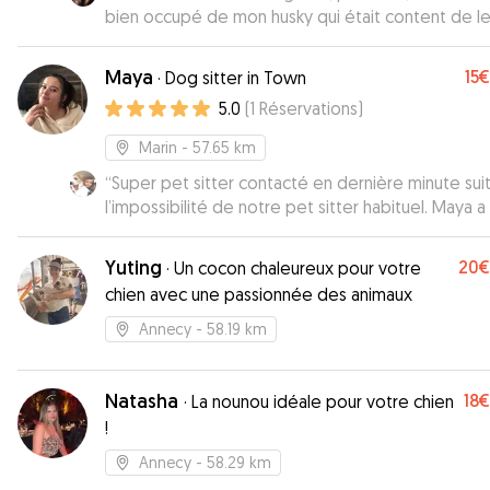
bien occupé de mon husky qui était content de le
arriver le soir.
”
Maya
15€
·
Dog sitter in Town
5.0
(
1
Réservations
)
Marin
- 57.65 km
“
Super pet sitter contacté en dernière minute sui
l’impossibilité de notre pet sitter habituel. Maya a été
au petit soin pour notre chienne Obepine. Elle nou
tenu informé pratiquement chaque jour avec des
Yuting
20€
·
Un cocon chaleureux pour votre
photos et des messages pour nous rassurer. Je
chien avec une passionnée des animaux
recommande fortement Maya, vous pouvez laisse
votre chien les yeux fermés, il sera comme à la m
Annecy
- 58.19 km
! ☺️
”
Natasha
18€
·
La nounou idéale pour votre chien
!
Annecy
- 58.29 km