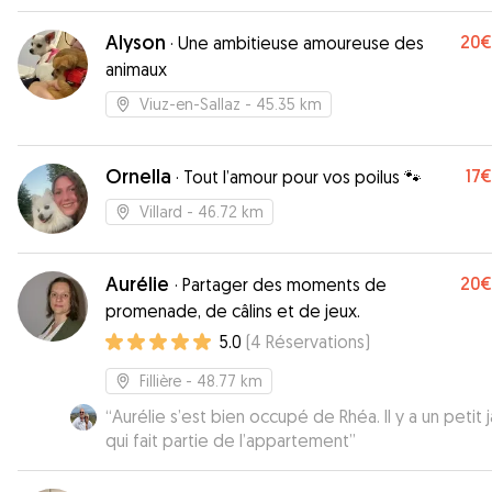
Alyson
20€
·
Une ambitieuse amoureuse des
animaux
Viuz-en-Sallaz
- 45.35 km
Ornella
17€
·
Tout l’amour pour vos poilus 🐾
Villard
- 46.72 km
Aurélie
20€
·
Partager des moments de
promenade, de câlins et de jeux.
5.0
(
4
Réservations
)
Fillière
- 48.77 km
“
Aurélie s’est bien occupé de Rhéa. Il y a un petit j
qui fait partie de l’appartement
”