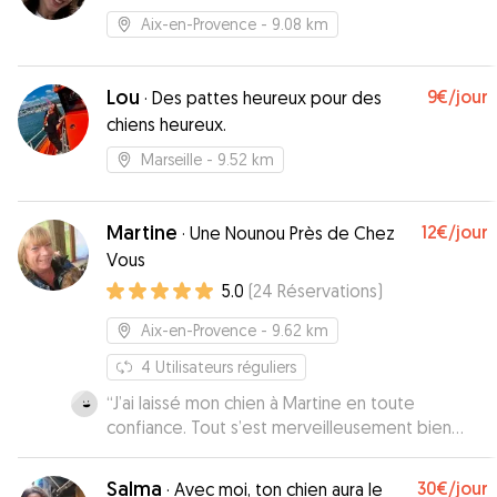
Aix-en-Provence
- 9.08 km
Lou
9€
/jour
·
Des pattes heureux pour des
chiens heureux.
Marseille
- 9.52 km
Martine
12€
/jour
·
Une Nounou Près de Chez
Vous
5.0
(
24
Réservations
)
Aix-en-Provence
- 9.62 km
4
Utilisateurs réguliers
“
J’ai laissé mon chien à Martine en toute
confiance. Tout s’est merveilleusement bien
passé. Merci Martine!
”
Salma
30€
/jour
·
Avec moi, ton chien aura le