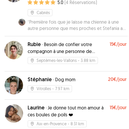
5.0
(
4
Réservations
)
Cabriès
“
Première fois que je laisse ma chienne à une
autre personne que mes proches et Stefania a
été un amour avec elle Stefania s’est tres bien
occupé de Louna et a donné des nouvelles
Rubie
15€
/jour
·
Besoin de confier votre
régulièrement en joignant des vidéos Louna a
compagnon à une personne de
passé un super moment chez elle Vous pouvez
confiance? 🤔
lui faire confiance sans hésiter, je la recommande
Septèmes-les-Vallons
- 3.88 km
et n’hésiterai pas à faire appel à elle de nouveau
😊
”
Stéphanie
20€
/jour
·
Dog mom
Vitrolles
- 7.97 km
Laurine
15€
/jour
·
Je donne tout mon amour à
ces boules de poils ❤️
Aix-en-Provence
- 8.31 km