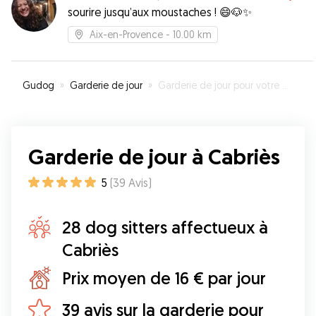
sourire jusqu’aux moustaches ! 😄🐶✨
Aix-en-Provence
- 10.00 km
Gudog
»
Garderie de jour
»
Garderie de jour pour votre chien à Cabriès
Garderie de jour à Cabriès
5
(
39
Avis
)
28 dog sitters affectueux à
Cabriès
Prix moyen de 16 € par jour
39 avis sur la garderie pour