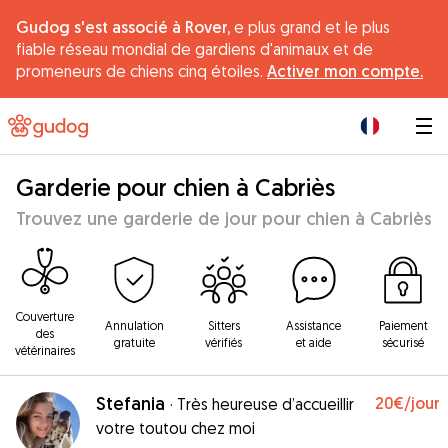
Gudog s'est associé à Rover,
e plus grand et le plus
fiable réseau mondial de gardiens d'animaux et de
promeneurs de chiens cinq étoiles.
Activer mon compte.
|
Garderie pour chien à Cabriès
Trouvez une garderie de jour pour chien à Cabriès
Couverture
Annulation
Sitters
Assistance
Paiement
des
gratuite
vérifiés
et aide
sécurisé
vétérinaires
Stefania
20€
/jour
·
Très heureuse d’accueillir
votre toutou chez moi