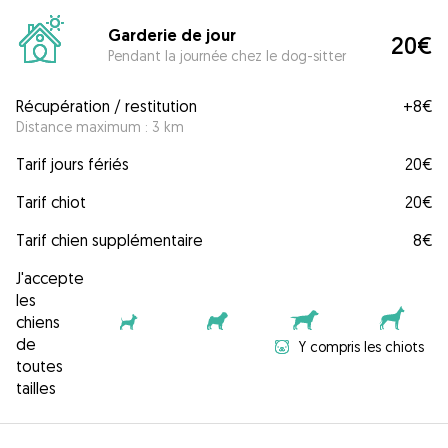
Garderie de jour
20€
Pendant la journée chez le dog-sitter
Récupération / restitution
+
8€
Distance maximum : 3 km
Tarif jours fériés
20€
Tarif chiot
20€
Tarif chien supplémentaire
8€
J'accepte
les
chiens
de
Y compris les chiots
toutes
tailles