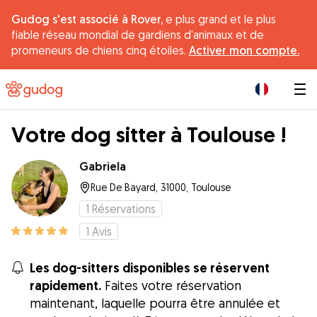
Gudog s'est associé à Rover,
e plus grand et le plus
fiable réseau mondial de gardiens d'animaux et de
promeneurs de chiens cinq étoiles.
Activer mon compte.
|
Votre dog sitter à Toulouse !
Gabriela
Rue De Bayard, 31000, Toulouse
1
Réservations
1
Avis
Les dog-sitters disponibles se réservent
rapidement.
Faites votre réservation
maintenant, laquelle pourra être annulée et