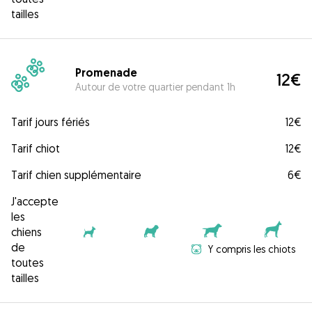
tailles
Promenade
12€
Autour de votre quartier pendant 1h
Tarif jours fériés
12€
Tarif chiot
12€
Tarif chien supplémentaire
6€
J'accepte
les
chiens
de
Y compris les chiots
toutes
tailles