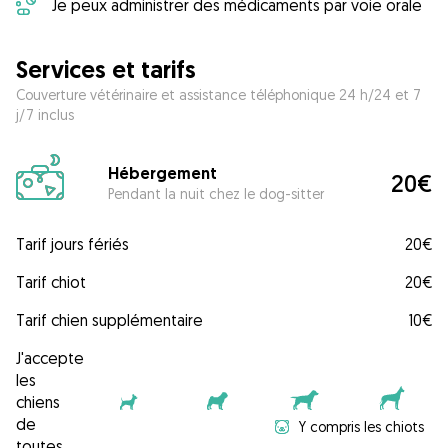
Je peux administrer des médicaments par voie orale
Services et tarifs
Couverture vétérinaire et assistance téléphonique 24 h/24 et 7
j/7 inclus
Hébergement
20€
Pendant la nuit chez le dog-sitter
Tarif jours fériés
20€
Tarif chiot
20€
Tarif chien supplémentaire
10€
J'accepte
les
chiens
de
Y compris les chiots
toutes