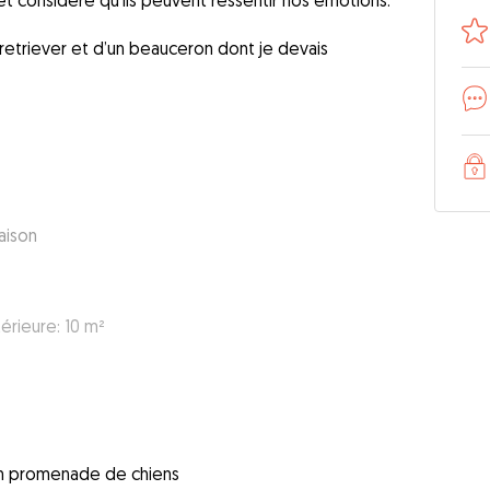
et considère qu’ils peuvent ressentir nos émotions.
 retriever et d’un beauceron dont je devais
aison
érieure: 10 m²
 en promenade de chiens