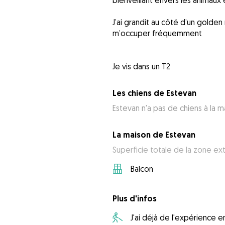
bienveillant envers les animaux 
J’ai grandit au côté d’un golden
m’occuper fréquemment
Je vis dans un T2
Les chiens de Estevan
Estevan n'a pas de chiens à la m
La maison de Estevan
Superficie totale de la zone ext
Balcon
Plus d'infos
J'ai déjà de l'expérience