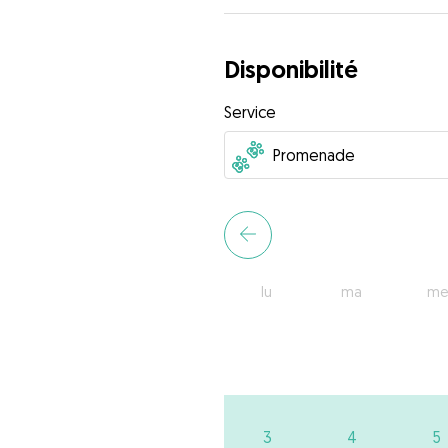
Disponibilité
Service
lu
ma
me
3
4
5