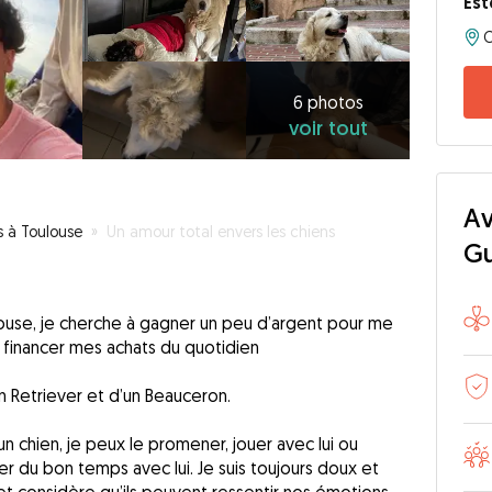
Es
6
photos
voir
6 photos
voir tout
tout
Av
s à Toulouse
»
Un amour total envers les chiens
G
louse, je cherche à gagner un peu d’argent pour me
 financer mes achats du quotidien
n Retriever et d’un Beauceron.
n chien, je peux le promener, jouer avec lui ou
er du bon temps avec lui. Je suis toujours doux et