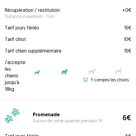
Récupération / restitution
+
0€
Distance maximum : 1 km
Tarif jours fériés
15€
Tarif chiot
10€
Tarif chien supplémentaire
15€
J'accepte
les
chiens
Y compris les chiots
jusqu'à
18kg
Promenade
6€
Autour de votre quartier pendant 1h