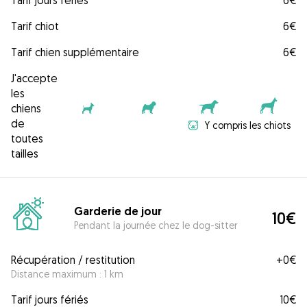
Tarif jours fériés
6€
Tarif chiot
6€
Tarif chien supplémentaire
6€
J'accepte
les
chiens
de
Y compris les chiots
toutes
tailles
Garderie de jour
10€
Pendant la journée chez le dog-sitter
Récupération / restitution
+
0€
Distance maximum : 1 km
Tarif jours fériés
10€