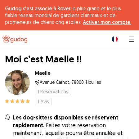
Gudog s'est associé à Rover,
e plus grand et le plus
fiable réseau mondial de gardiens d'animaux et de
promeneurs de chiens cinq étoiles.
Activer mon compte.
|
Moi c’est Maelle !!
Maelle
Avenue Carnot, 78800, Houilles
1
Réservations
1
Avis
Les dog-sitters disponibles se réservent
rapidement.
Faites votre réservation
maintenant, laquelle pourra être annulée et