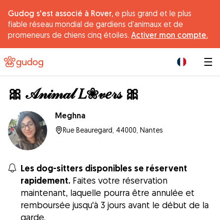
Gudog s'est associé à Rover,
e plus grand et le plus
fiable réseau mondial de gardiens d'animaux et de
promeneurs de chiens cinq étoiles.
Activer mon compte.
|
🎀 𝒜𝓃𝒾𝓂𝒶𝓁 𝐿❀𝓋𝑒𝓇𝓈 🎀
Meghna
Rue Beauregard, 44000, Nantes
Les dog-sitters disponibles se réservent
rapidement.
Faites votre réservation
maintenant, laquelle pourra être annulée et
remboursée jusqu'à 3 jours avant le début de la
garde.