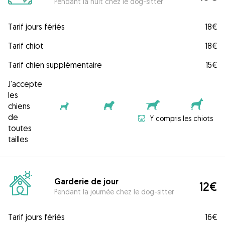
Pendant la nuit chez le dog-sitter
Tarif jours fériés
18€
Tarif chiot
18€
Tarif chien supplémentaire
15€
J'accepte
les
chiens
de
Y compris les chiots
toutes
tailles
Garderie de jour
12€
Pendant la journée chez le dog-sitter
Tarif jours fériés
16€