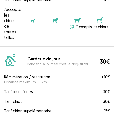
J'accepte
les
chiens
de
Y compris les chiots
toutes
tailles
Garderie de jour
30€
Pendant la journée chez le dog-sitter
Récupération / restitution
+
10€
Distance maximum : 11 km
Tarif jours fériés
30€
Tarif chiot
30€
Tarif chien supplémentaire
25€