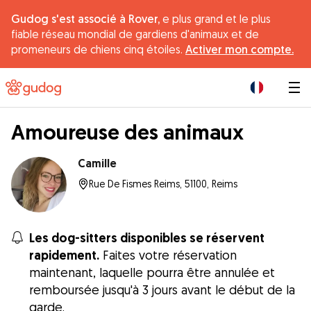
Gudog s'est associé à Rover,
e plus grand et le plus
fiable réseau mondial de gardiens d'animaux et de
promeneurs de chiens cinq étoiles.
Activer mon compte.
|
Amoureuse des animaux
Camille
Rue De Fismes Reims, 51100, Reims
Les dog-sitters disponibles se réservent
rapidement.
Faites votre réservation
maintenant, laquelle pourra être annulée et
remboursée jusqu'à 3 jours avant le début de la
garde.