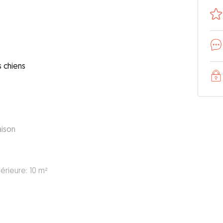
s chiens
aison
érieure: 10 m²