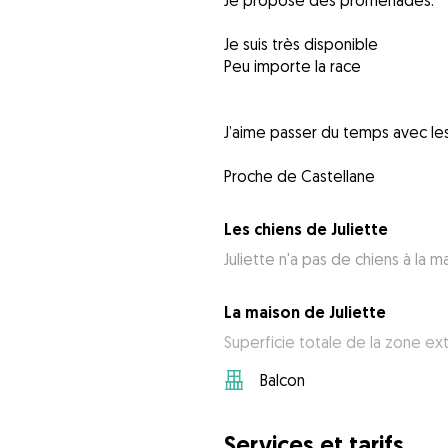
Je propose des promenades.
Je suis très disponible
Peu importe la race
J’aime passer du temps avec le
Les chiens de Juliette
Juliette n'a pas de chiens à la m
La maison de Juliette
Superficie totale de la zone ext
Balcon
Services et tarifs