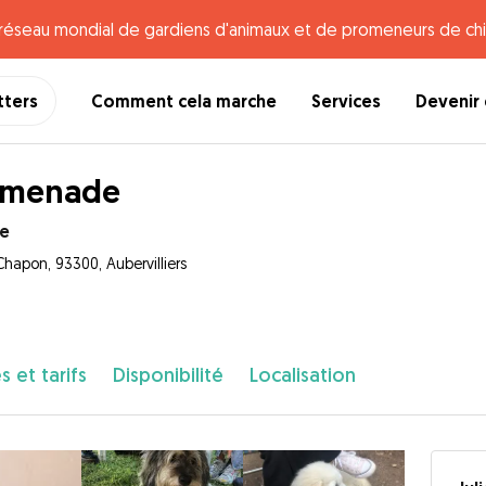
e réseau mondial de gardiens d'animaux et de promeneurs de chi
tters
Comment cela marche
Services
Devenir 
omenade
te
Chapon, 93300, Aubervilliers
s et tarifs
Disponibilité
Localisation