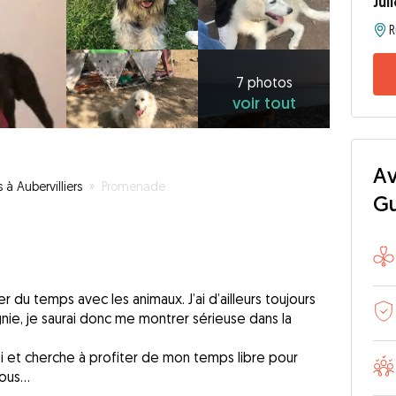
Jul
R
7
photos
voir
7 photos
voir tout
tout
Av
 à Aubervilliers
»
Promenade
G
r du temps avec les animaux. J’ai d’ailleurs toujours
ie, je saurai donc me montrer sérieuse dans la
i et cherche à profiter de mon temps libre pour
tous…