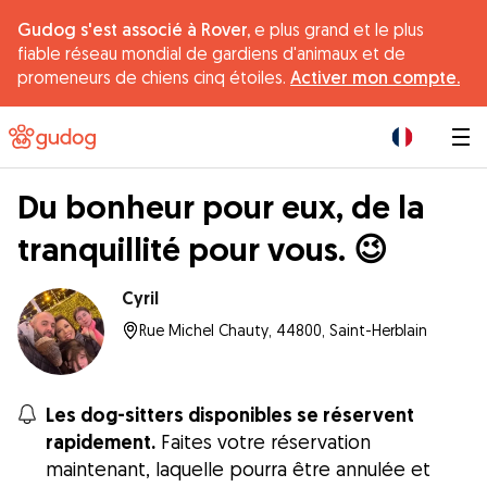
Gudog s'est associé à Rover,
e plus grand et le plus
fiable réseau mondial de gardiens d'animaux et de
promeneurs de chiens cinq étoiles.
Activer mon compte.
|
Du bonheur pour eux, de la
tranquillité pour vous. 😉
Cyril
Rue Michel Chauty, 44800, Saint-Herblain
Les dog-sitters disponibles se réservent
rapidement.
Faites votre réservation
maintenant, laquelle pourra être annulée et