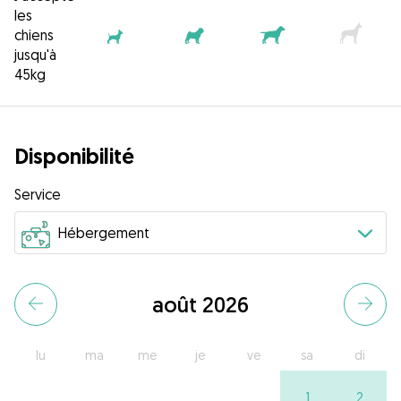
les
chiens
jusqu'à
45kg
Disponibilité
Service
août 2026
lu
ma
me
je
ve
sa
di
1
2