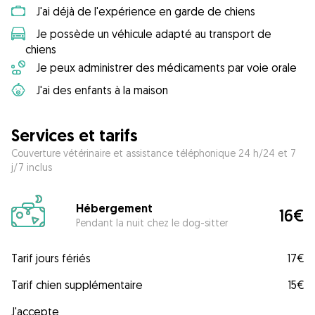
J'ai déjà de l'expérience en garde de chiens
Je possède un véhicule adapté au transport de
chiens
Je peux administrer des médicaments par voie orale
J'ai des enfants à la maison
Services et tarifs
Couverture vétérinaire et assistance téléphonique 24 h/24 et 7
j/7 inclus
Hébergement
16€
Pendant la nuit chez le dog-sitter
Tarif jours fériés
17€
Tarif chien supplémentaire
15€
J'accepte