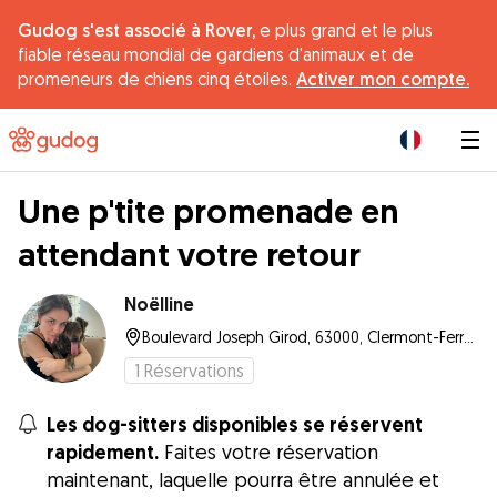
Gudog s'est associé à Rover,
e plus grand et le plus
fiable réseau mondial de gardiens d'animaux et de
promeneurs de chiens cinq étoiles.
Activer mon compte.
|
Une p'tite promenade en
attendant votre retour
Noëlline
Boulevard Joseph Girod, 63000, Clermont-Ferrand
1
Réservations
Les dog-sitters disponibles se réservent
rapidement.
Faites votre réservation
maintenant, laquelle pourra être annulée et