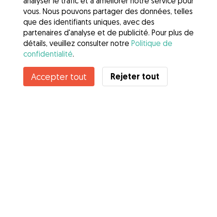
analyser le trafic et à améliorer notre service pour
vous. Nous pouvons partager des données, telles
que des identifiants uniques, avec des
partenaires d'analyse et de publicité. Pour plus de
détails, veuillez consulter notre
Politique de
confidentialité
.
Contacter Noëlline
Rejeter tout
Accepter tout
Connaissez-vous les avantages de Gudog ? Voir plus
Services
Comment cela marche
À propos de Gudog
Avis
Couverture vétérinaire