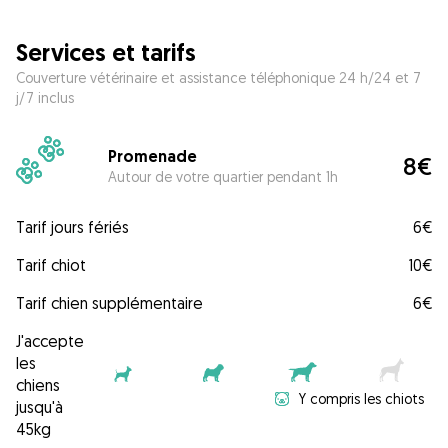
Services et tarifs
Couverture vétérinaire et assistance téléphonique 24 h/24 et 7
j/7 inclus
Promenade
8€
Autour de votre quartier pendant 1h
Tarif jours fériés
6€
Tarif chiot
10€
Tarif chien supplémentaire
6€
J'accepte
les
chiens
Y compris les chiots
jusqu'à
45kg