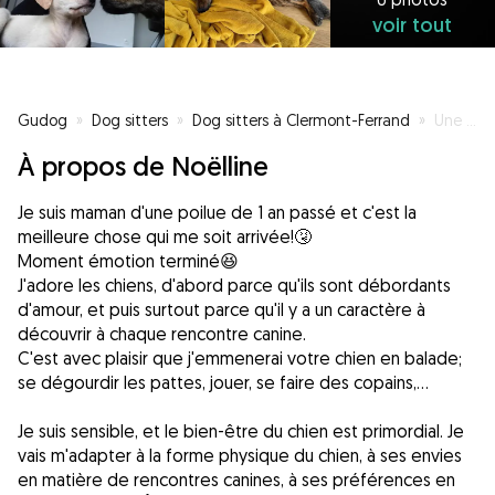
voir tout
Gudog
»
Dog sitters
»
Dog sitters à Clermont-Ferrand
»
Une p'tite promenade en attendant votre retour
À propos de Noëlline
Je suis maman d'une poilue de 1 an passé et c'est la
meilleure chose qui me soit arrivée!🤧
Moment émotion terminé😆
J'adore les chiens, d'abord parce qu'ils sont débordants
d'amour, et puis surtout parce qu'il y a un caractère à
découvrir à chaque rencontre canine.
C'est avec plaisir que j'emmenerai votre chien en balade;
se dégourdir les pattes, jouer, se faire des copains,...
Je suis sensible, et le bien-être du chien est primordial. Je
vais m'adapter à la forme physique du chien, à ses envies
en matière de rencontres canines, à ses préférences en