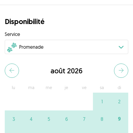
Disponibilité
Service
août 2026
lu
ma
me
je
ve
sa
di
1
2
9
3
4
5
6
7
8