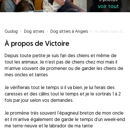
voir tout
Gudog
»
Dog sitters
»
Dog sitters à Angers
»
Je serais ravis de prendre l’air avec vos amis à quatre pattes
À propos de Victoire
Depuis toute petite je suis fan des chiens et même de
tout les animaux. Je n’est pas de chiens chez moi mais il
m’arrive souvent de promener ou de garder les chiens de
mes oncles et tantes
Je vérifierais tout le temps si il va bien, je lui ferais des
caresses et des câlins tout le temps et je le sortirais 1 à 2
fois par jour selon vos demandes.
Je promène très souvent l’épagneul breton de mon oncle
et il m’arrive également de garde le temps d’un week-end
me terre-neuve et le labrador de ma tante