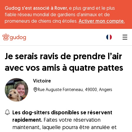
Gudog s'est associé à Rover,
e plus grand et le plus
fiable réseau mondial de gardiens d'animaux et de
promeneurs de chiens cinq étoiles.
Activer mon compte.
|
Je serais ravis de prendre l’air
avec vos amis à quatre pattes
Victoire
Rue Auguste Fonteneau, 49000, Angers
Les dog-sitters disponibles se réservent
rapidement.
Faites votre réservation
maintenant, laquelle pourra être annulée et