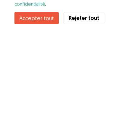
confidentialité
.
Contacter Victoire
Rejeter tout
Accepter tout
Connaissez-vous les avantages de Gudog ? Voir plus
Services
Comment cela marche
À propos de Gudog
Avis
Couverture vétérinaire
Conseils aux propriétaires
Conseils aux Dog Sitters
Devenir à dog-sitter