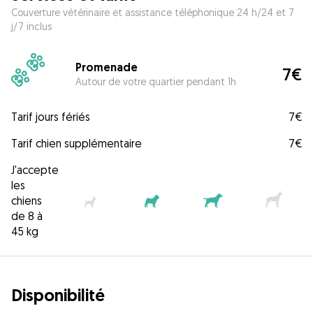
Couverture vétérinaire et assistance téléphonique 24 h/24 et 7
j/7 inclus
Promenade
7€
Autour de votre quartier pendant 1h
Tarif jours fériés
7€
Tarif chien supplémentaire
7€
J'accepte
les
chiens
de 8 à
45 kg
Disponibilité