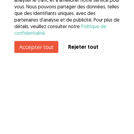
analyser le trafic et à améliorer notre service pour
vous. Nous pouvons partager des données, telles
que des identifiants uniques, avec des
partenaires d'analyse et de publicité. Pour plus de
détails, veuillez consulter notre
Politique de
confidentialité
.
Contacter Emma
Rejeter tout
Accepter tout
Connaissez-vous les avantages de Gudog ? Voir plus
Services
Comment cela marche
À propos de Gudog
Avis
Couverture vétérinaire