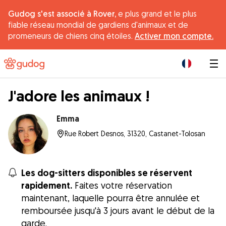
Gudog s'est associé à Rover,
e plus grand et le plus
fiable réseau mondial de gardiens d'animaux et de
promeneurs de chiens cinq étoiles.
Activer mon compte.
|
J'adore les animaux !
Emma
Rue Robert Desnos, 31320, Castanet-Tolosan
Les dog-sitters disponibles se réservent
rapidement.
Faites votre réservation
maintenant, laquelle pourra être annulée et
remboursée jusqu'à 3 jours avant le début de la
garde.