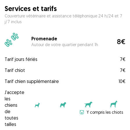
Services et tarifs
Couverture vétérinaire et assistance téléphonique 24 h/24 et 7
j/7 inclus
Promenade
8€
Autour de votre quartier pendant 1h
Tarif jours fériés
7€
Tarif chiot
7€
Tarif chien supplémentaire
10€
J'accepte
les
chiens
de
Y compris les chiots
toutes
tailles