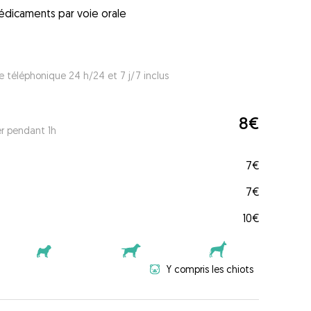
édicaments par voie orale
e téléphonique 24 h/24 et 7 j/7 inclus
8€
er pendant 1h
7€
7€
10€
Y compris les chiots