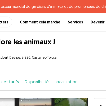
e réseau mondial de gardiens d'animaux et de promeneurs de chi
tters
Comment cela marche
Services
Devenir 
dore les animaux !
Robert Desnos, 31320, Castanet-Tolosan
s et tarifs
Disponibilité
Localisation