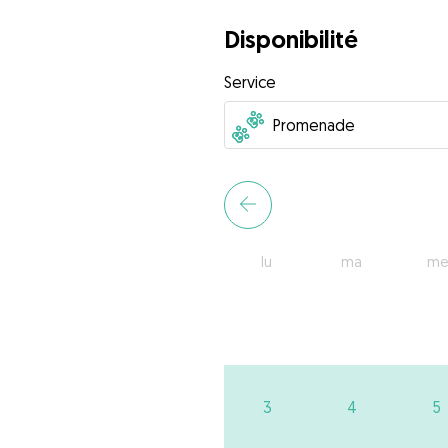
Disponibilité
Service
lu
ma
me
3
4
5