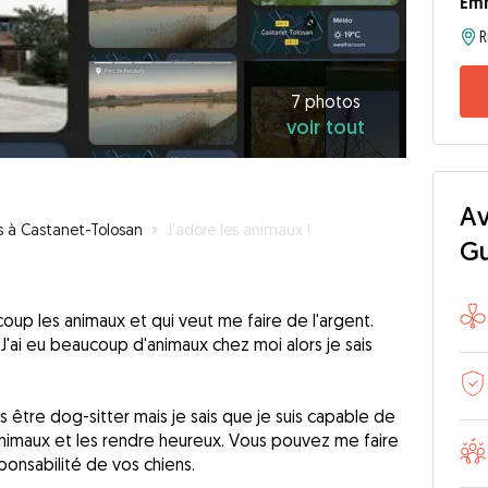
Em
7
photos
voir
7 photos
voir tout
tout
Av
s à Castanet-Tolosan
»
J'adore les animaux !
G
oup les animaux et qui veut me faire de l'argent.
J'ai eu beaucoup d'animaux chez moi alors je sais
is être dog-sitter mais je sais que je suis capable de
 animaux et les rendre heureux. Vous pouvez me faire
onsabilité de vos chiens.