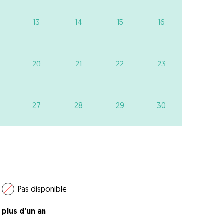
13
14
15
16
20
21
22
23
27
28
29
30
Pas disponible
a plus d’un an