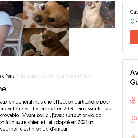
Cat
R
Av
 à Paris
»
La maison du bonheur des animaux
G
ne
ux en général mais une affection particulière pour
pendant 16 ans et a sa mort en 2019 , j’ai ressentie une
royable . Vivant seule , j’avais surtout envie de
n à un autre chien et j’ai adopté en 2021 un
avec moi) c’est mon bb d’amour .