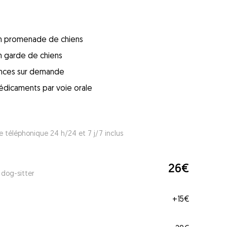
 en promenade de chiens
en garde de chiens
ences sur demande
édicaments par voie orale
e téléphonique 24 h/24 et 7 j/7 inclus
26€
 dog-sitter
+
15€