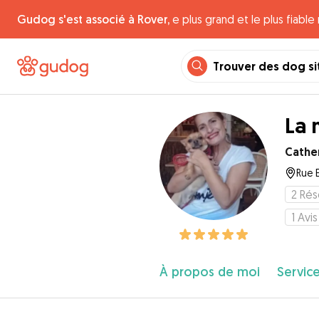
Gudog s'est associé à Rover,
e plus grand et le plus fiabl
Trouver des dog si
La 
Cathe
Rue E
2
Rés
1
Avis
À propos de moi
Service