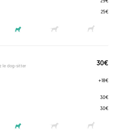
29€
25€
30€
 le dog-sitter
+
18€
30€
30€