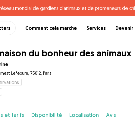
e réseau mondial de gardiens d'animaux et de promeneurs de chi
tters
Comment cela marche
Services
Devenir 
maison du bonheur des animaux
rine
rnest Lefebure, 75012, Paris
ervations
s et tarifs
Disponibilité
Localisation
Avis