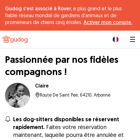
Gudog s'est associé à Rover,
e plus grand et le plus
fiable réseau mondial de gardiens d'animaux et de
promeneurs de chiens cinq étoiles.
Activer mon compte.
|
Passionnée par nos fidèles
compagnons !
Claire
Route De Saint Pee, 64210, Arbonne
Les dog-sitters disponibles se réservent
rapidement.
Faites votre réservation
maintenant, laquelle pourra être annulée et