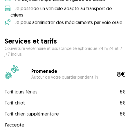
Je possède un véhicule adapté au transport de
chiens
Je peux administrer des médicaments par voie orale
Services et tarifs
Couverture vétérinaire et assistance téléphonique 24 h/24 et 7
j/7 inclus
Promenade
8€
Autour de votre quartier pendant 1h
Tarif jours fériés
6€
Tarif chiot
6€
Tarif chien supplémentaire
6€
J'accepte