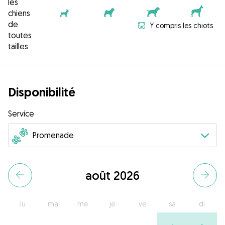
les
chiens
de
Y compris les chiots
toutes
tailles
Disponibilité
Service
août 2026
lu
ma
me
je
ve
sa
di