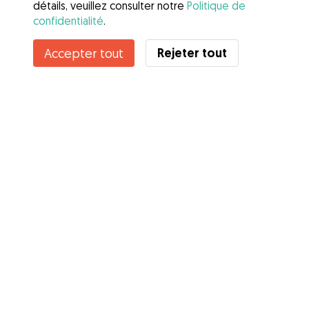
détails, veuillez consulter notre
Politique de
confidentialité
.
Contacter Erika
Rejeter tout
Accepter tout
Connaissez-vous les avantages de Gudog ? Voir plus
Services
Comment cela marche
À propos de Gudog
Avis
Couverture vétérinaire
Conseils aux propriétaires
Conseils aux Dog Sitters
Devenir à dog-sitter