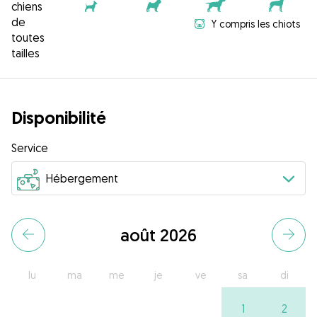
chiens
de
Y compris les chiots
toutes
tailles
Disponibilité
Service
août 2026
lu
ma
me
je
ve
sa
di
1
2