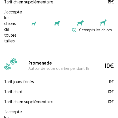
Tarif chien supplémentaire
15€
J'accepte
les
chiens
de
Y compris les chiots
toutes
tailles
Promenade
10€
Autour de votre quartier pendant 1h
Tarif jours fériés
11€
Tarif chiot
10€
Tarif chien supplémentaire
10€
J'accepte
les