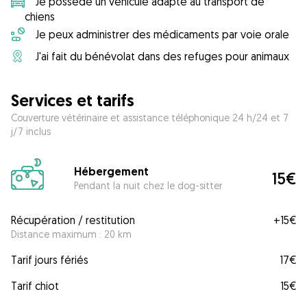
Je possède un véhicule adapté au transport de
chiens
Je peux administrer des médicaments par voie orale
J'ai fait du bénévolat dans des refuges pour animaux
Services et tarifs
Couverture vétérinaire et assistance téléphonique 24 h/24 et 7
j/7 inclus
Hébergement
15€
Pendant la nuit chez le dog-sitter
Récupération / restitution
+
15€
Distance maximum : 20 km
Tarif jours fériés
17€
Tarif chiot
15€