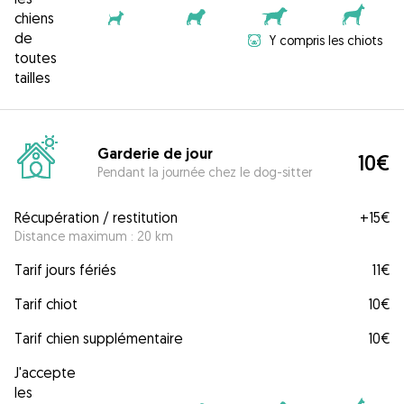
chiens
de
Y compris les chiots
toutes
tailles
Garderie de jour
10€
Pendant la journée chez le dog-sitter
Récupération / restitution
+
15€
Distance maximum : 20 km
Tarif jours fériés
11€
Tarif chiot
10€
Tarif chien supplémentaire
10€
J'accepte
les