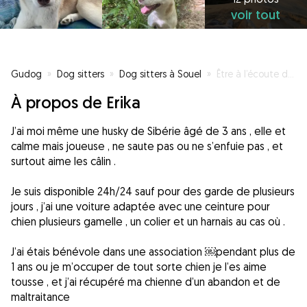
voir tout
Gudog
»
Dog sitters
»
Dog sitters à Souel
»
Être à l’écoute de se que les animaux veule vraiment
À propos de Erika
J’ai moi même une husky de Sibérie âgé de 3 ans , elle et
calme mais joueuse , ne saute pas ou ne s’enfuie pas , et
surtout aime les câlin .
Je suis disponible 24h/24 sauf pour des garde de plusieurs
jours , j’ai une voiture adaptée avec une ceinture pour
chien plusieurs gamelle , un colier et un harnais au cas où .
J’ai étais bénévole dans une association ￼pendant plus de
1 ans ou je m’occuper de tout sorte chien je l’es aime
tousse , et j’ai récupéré ma chienne d’un abandon et de
maltraitance