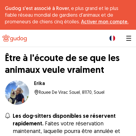
Gudog s'est associé à Rover,
e plus grand et le plus
fiable réseau mondial de gardiens d'animaux et de
promeneurs de chiens cinq étoiles.
Activer mon compte.
|
Être à l’écoute de se que les
animaux veule vraiment
Erika
Rouee De Virac Souel, 81170, Souel
Les dog-sitters disponibles se réservent
rapidement.
Faites votre réservation
maintenant, laquelle pourra être annulée et