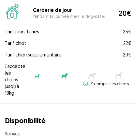
Garderie de jour
20€
Pendant la journée chez le dog-sitter
Tarif jours fériés
23€
Tarif chiot
22€
Tarif chien supplémentaire
20€
J'accepte
les
chiens
Y compris les chiots
jusqu'à
18kg
Disponibilité
Service