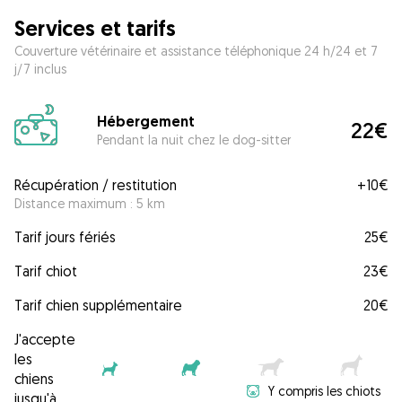
Services et tarifs
Couverture vétérinaire et assistance téléphonique 24 h/24 et 7
j/7 inclus
Hébergement
22€
Pendant la nuit chez le dog-sitter
Récupération / restitution
+
10€
Distance maximum : 5 km
Tarif jours fériés
25€
Tarif chiot
23€
Tarif chien supplémentaire
20€
J'accepte
les
chiens
Y compris les chiots
jusqu'à