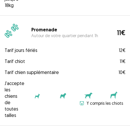
18kg
Promenade
11€
Autour de votre quartier pendant 1h
Tarif jours fériés
12€
Tarif chiot
11€
Tarif chien supplémentaire
10€
J'accepte
les
chiens
de
Y compris les chiots
toutes
tailles