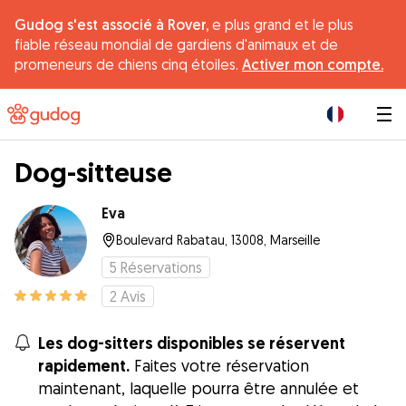
Gudog s'est associé à Rover,
e plus grand et le plus
fiable réseau mondial de gardiens d'animaux et de
promeneurs de chiens cinq étoiles.
Activer mon compte.
|
Dog-sitteuse
Eva
Boulevard Rabatau, 13008, Marseille
5
Réservations
2
Avis
Les dog-sitters disponibles se réservent
rapidement.
Faites votre réservation
maintenant, laquelle pourra être annulée et