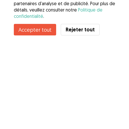
partenaires d'analyse et de publicité. Pour plus de
détails, veuillez consulter notre
Politique de
confidentialité
.
Contacter Cléo
Rejeter tout
Accepter tout
Connaissez-vous les avantages de Gudog ? Voir plus
Services
Comment cela marche
À propos de Gudog
Avis
Couverture vétérinaire
Conseils aux propriétaires
Conseils aux Dog Sitters