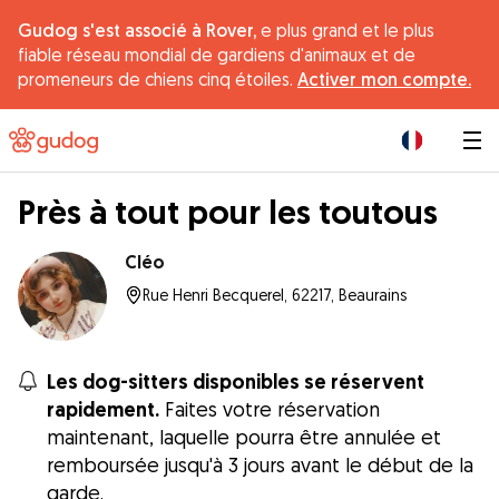
Gudog s'est associé à Rover,
e plus grand et le plus
fiable réseau mondial de gardiens d'animaux et de
promeneurs de chiens cinq étoiles.
Activer mon compte.
|
Près à tout pour les toutous
Cléo
Rue Henri Becquerel, 62217, Beaurains
Les dog-sitters disponibles se réservent
rapidement.
Faites votre réservation
maintenant, laquelle pourra être annulée et
remboursée jusqu'à 3 jours avant le début de la
garde.