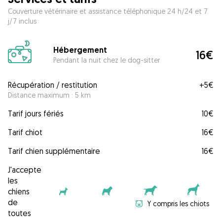
Couverture vétérinaire et assistance téléphonique 24 h/24 et 7
j/7 inclus
Hébergement
16€
Pendant la nuit chez le dog-sitter
Récupération / restitution
+
5€
Distance maximum : 5 km
Tarif jours fériés
10€
Tarif chiot
16€
Tarif chien supplémentaire
16€
J'accepte
les
chiens
de
Y compris les chiots
toutes