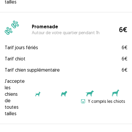
tailles
Promenade
6€
Autour de votre quartier pendant 1h
Tarif jours fériés
6€
Tarif chiot
6€
Tarif chien supplémentaire
6€
J'accepte
les
chiens
de
Y compris les chiots
toutes
tailles