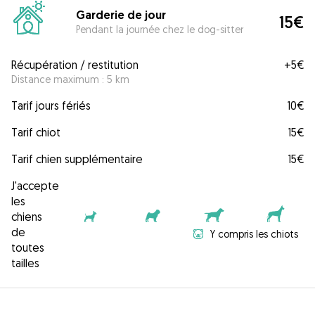
Garderie de jour
15€
Pendant la journée chez le dog-sitter
Récupération / restitution
+
5€
Distance maximum : 5 km
Tarif jours fériés
10€
Tarif chiot
15€
Tarif chien supplémentaire
15€
J'accepte
les
chiens
de
Y compris les chiots
toutes
tailles