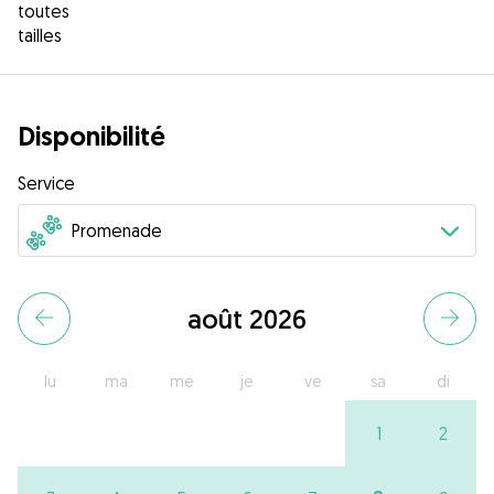
toutes
tailles
Disponibilité
Service
août 2026
lu
ma
me
je
ve
sa
di
1
2