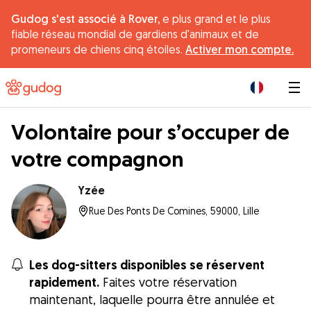
Gudog s'est associé à Rover,
e plus grand et le plus
fiable réseau mondial de gardiens d'animaux et de
promeneurs de chiens cinq étoiles.
Activer mon compte.
|
Volontaire pour s’occuper de
votre compagnon
Yzée
Rue Des Ponts De Comines, 59000, Lille
Les dog-sitters disponibles se réservent
rapidement.
Faites votre réservation
maintenant, laquelle pourra être annulée et