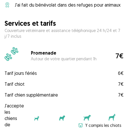
J'ai fait du bénévolat dans des refuges pour animaux
Services et tarifs
Couverture vétérinaire et assistance téléphonique 24 h/24 et 7
j/7 inclus
Promenade
7€
Autour de votre quartier pendant 1h
Tarif jours fériés
6€
Tarif chiot
7€
Tarif chien supplémentaire
7€
J'accepte
les
chiens
de
Y compris les chiots