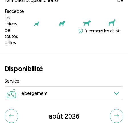
Tarif chien supplémentaire
15€
J'accepte
les
chiens
de
Y compris les chiots
toutes
tailles
Disponibilité
Service
août 2026