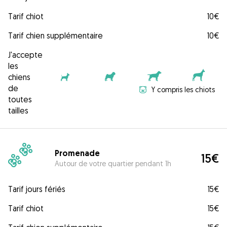
Tarif chiot
10€
Tarif chien supplémentaire
10€
J'accepte
les
chiens
de
Y compris les chiots
toutes
tailles
Promenade
15€
Autour de votre quartier pendant 1h
Tarif jours fériés
15€
Tarif chiot
15€