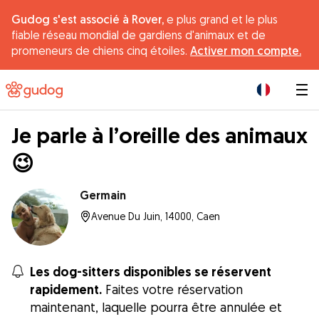
Gudog s'est associé à Rover,
e plus grand et le plus
fiable réseau mondial de gardiens d'animaux et de
promeneurs de chiens cinq étoiles.
Activer mon compte.
|
Je parle à l’oreille des animaux
😉
Germain
Avenue Du Juin, 14000, Caen
Les dog-sitters disponibles se réservent
rapidement.
Faites votre réservation
maintenant, laquelle pourra être annulée et