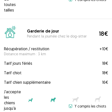
toutes
tailles
Garderie de jour
18€
Pendant la journée chez le dog-sitter
Récupération / restitution
+
10€
Distance maximum : 3 km
Tarif jours fériés
18€
Tarif chiot
18€
Tarif chien supplémentaire
16€
J'accepte
les
chiens
Y compris les chiots
jusqu'à