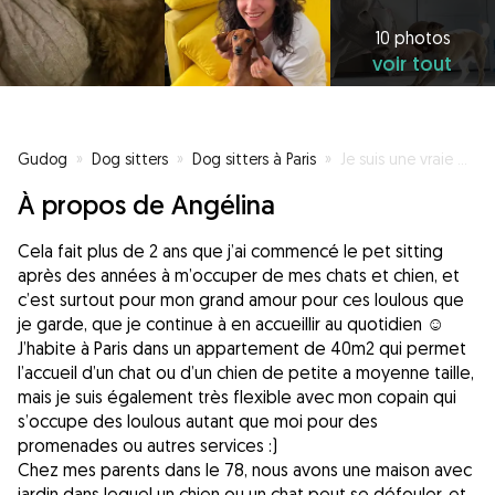
10 photos
voir tout
Gudog
»
Dog sitters
»
Dog sitters à Paris
»
Je suis une vraie maman avec les animaux!
À propos de Angélina
Cela fait plus de 2 ans que j’ai commencé le pet sitting
après des années à m’occuper de mes chats et chien, et
c’est surtout pour mon grand amour pour ces loulous que
je garde, que je continue à en accueillir au quotidien ☺️
J’habite à Paris dans un appartement de 40m2 qui permet
l’accueil d’un chat ou d’un chien de petite a moyenne taille,
mais je suis également très flexible avec mon copain qui
s’occupe des loulous autant que moi pour des
promenades ou autres services :)
Chez mes parents dans le 78, nous avons une maison avec
jardin dans lequel un chien ou un chat peut se défouler, et