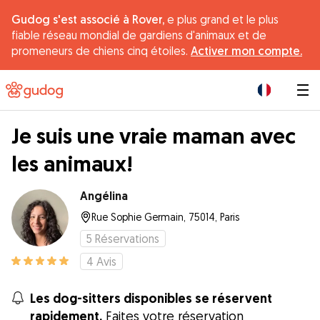
Gudog s'est associé à Rover,
e plus grand et le plus
fiable réseau mondial de gardiens d'animaux et de
promeneurs de chiens cinq étoiles.
Activer mon compte.
|
Je suis une vraie maman avec
les animaux!
Angélina
Rue Sophie Germain, 75014, Paris
5
Réservations
4
Avis
Les dog-sitters disponibles se réservent
rapidement.
Faites votre réservation