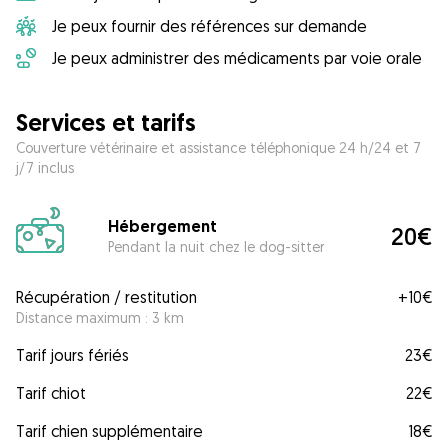
Je peux fournir des références sur demande
Je peux administrer des médicaments par voie orale
Services et tarifs
Couverture vétérinaire et assistance téléphonique 24 h/24 et 7
j/7 inclus
Hébergement
20€
Pendant la nuit chez le dog-sitter
Récupération / restitution
+
10€
Distance maximum : 3 km
Tarif jours fériés
23€
Tarif chiot
22€
Tarif chien supplémentaire
18€