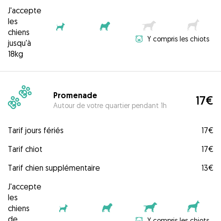
J'accepte
les
chiens
Y compris les chiots
jusqu'à
18kg
Promenade
17€
Autour de votre quartier pendant 1h
Tarif jours fériés
17€
Tarif chiot
17€
Tarif chien supplémentaire
13€
J'accepte
les
chiens
de
Y compris les chiots