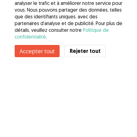
analyser le trafic et à améliorer notre service pour
vous. Nous pouvons partager des données, telles
que des identifiants uniques, avec des
partenaires d'analyse et de publicité. Pour plus de
détails, veuillez consulter notre
Politique de
confidentialité
.
Contacter Angélina
Rejeter tout
Accepter tout
Connaissez-vous les avantages de Gudog ? Voir plus
Services
Comment cela marche
À propos de Gudog
Avis
Couverture vétérinaire