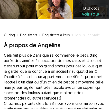
10 photos
voir tout
Gudog
»
Dog sitters
»
Dog sitters à Paris
»
Je suis une vraie maman avec les animaux!
À propos de Angélina
Cela fait plus de 2 ans que j’ai commencé le pet sitting
après des années à m’occuper de mes chats et chien, et
c’est surtout pour mon grand amour pour ces loulous que
je garde, que je continue à en accueillir au quotidien ☺️
J’habite à Paris dans un appartement de 40m2 qui permet
l’accueil d’un chat ou d’un chien de petite a moyenne taille,
mais je suis également très flexible avec mon copain qui
s’occupe des loulous autant que moi pour des
promenades ou autres services :)
Chez mes parents dans le 78, nous avons une maison avec
jardin dans lequel un chien ou un chat peut se défouler, et