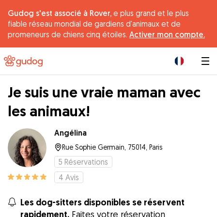
Gudog s'est associé à Rover,
e plus grand et le plus
fiable réseau mondial de gardiens d'animaux et de
promeneurs de chiens cinq étoiles.
Activer mon compte.
|
Je suis une vraie maman avec
les animaux!
Angélina
Rue Sophie Germain, 75014, Paris
5
Réservations
4
Avis
Les dog-sitters disponibles se réservent
rapidement.
Faites votre réservation