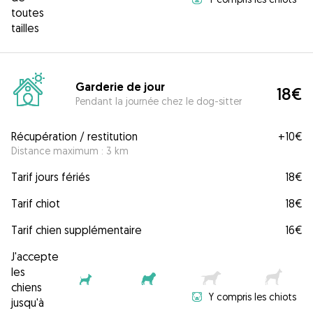
toutes
tailles
Garderie de jour
18€
Pendant la journée chez le dog-sitter
Récupération / restitution
+
10€
Distance maximum : 3 km
Tarif jours fériés
18€
Tarif chiot
18€
Tarif chien supplémentaire
16€
J'accepte
les
chiens
Y compris les chiots
jusqu'à