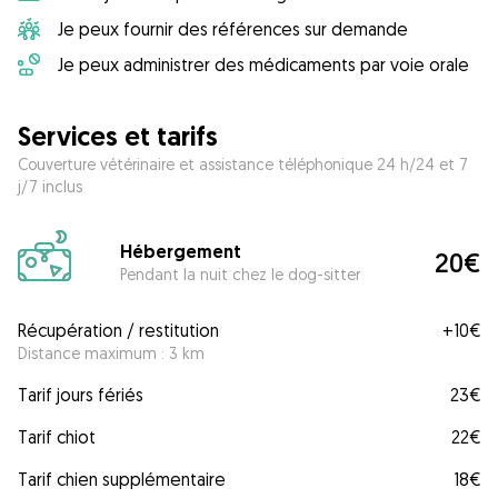
Je peux fournir des références sur demande
Je peux administrer des médicaments par voie orale
Services et tarifs
Couverture vétérinaire et assistance téléphonique 24 h/24 et 7
j/7 inclus
Hébergement
20€
Pendant la nuit chez le dog-sitter
Récupération / restitution
+
10€
Distance maximum : 3 km
Tarif jours fériés
23€
Tarif chiot
22€
Tarif chien supplémentaire
18€