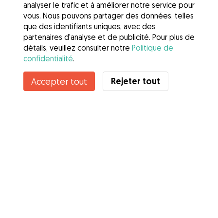
analyser le trafic et à améliorer notre service pour
vous. Nous pouvons partager des données, telles
que des identifiants uniques, avec des
partenaires d'analyse et de publicité. Pour plus de
détails, veuillez consulter notre
Politique de
confidentialité
.
Contacter Angélina
Rejeter tout
Accepter tout
Connaissez-vous les avantages de Gudog ? Voir plus
Services
Comment cela marche
À propos de Gudog
Avis
Couverture vétérinaire