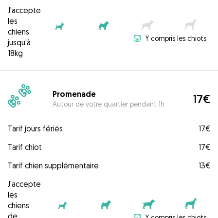
J'accepte
les
chiens
Y compris les chiots
jusqu'à
18kg
Promenade
17€
Autour de votre quartier pendant 1h
Tarif jours fériés
17€
Tarif chiot
17€
Tarif chien supplémentaire
13€
J'accepte
les
chiens
de
Y compris les chiots