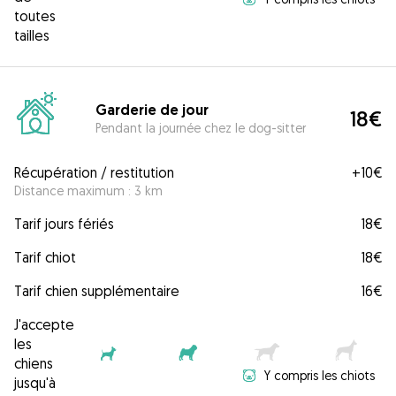
toutes
tailles
Garderie de jour
18€
Pendant la journée chez le dog-sitter
Récupération / restitution
+
10€
Distance maximum : 3 km
Tarif jours fériés
18€
Tarif chiot
18€
Tarif chien supplémentaire
16€
J'accepte
les
chiens
Y compris les chiots
jusqu'à