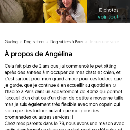
10 photos
voir tout
Gudog
»
Dog sitters
»
Dog sitters à Paris
»
Je suis une vraie maman avec les animaux!
À propos de Angélina
Cela fait plus de 2 ans que j’ai commencé le pet sitting
après des années à m’occuper de mes chats et chien, et
c’est surtout pour mon grand amour pour ces loulous que
je garde, que je continue à en accueillir au quotidien ☺️
J’habite à Paris dans un appartement de 40m2 qui permet
l’accueil d’un chat ou d’un chien de petite a moyenne taille,
mais je suis également très flexible avec mon copain qui
s’occupe des loulous autant que moi pour des
promenades ou autres services :)
Chez mes parents dans le 78, nous avons une maison avec
jardin dans lequel un chien ou un chat peut se défouler, et