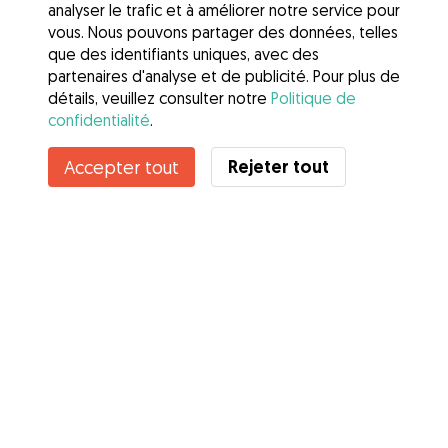
analyser le trafic et à améliorer notre service pour
vous. Nous pouvons partager des données, telles
que des identifiants uniques, avec des
partenaires d'analyse et de publicité. Pour plus de
détails, veuillez consulter notre
Politique de
confidentialité
.
Contacter Angélina
Rejeter tout
Accepter tout
Connaissez-vous les avantages de Gudog ? Voir plus
Services
Comment cela marche
À propos de Gudog
Avis
Couverture vétérinaire