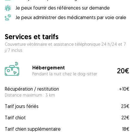
Je peux fournir des références sur demande
Je peux administrer des médicaments par voie orale
Services et tarifs
Couverture vétérinaire et assistance téléphonique 24 h/24 et 7
j/7 inclus
Hébergement
20€
Pendant la nuit chez le dog-sitter
Récupération / restitution
+
10€
Distance maximum : 3 km
Tarif jours fériés
23€
Tarif chiot
22€
Tarif chien supplémentaire
18€