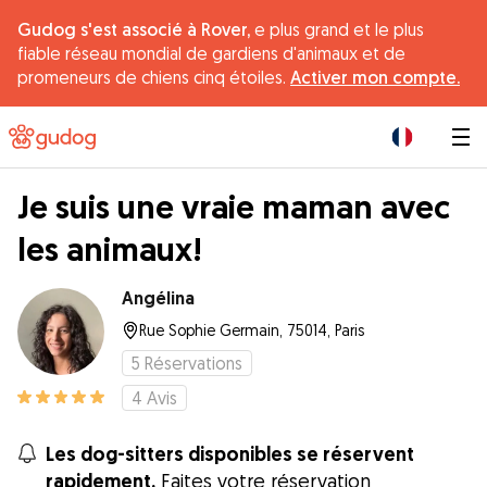
Gudog s'est associé à Rover,
e plus grand et le plus
fiable réseau mondial de gardiens d'animaux et de
promeneurs de chiens cinq étoiles.
Activer mon compte.
|
Je suis une vraie maman avec
les animaux!
Angélina
Rue Sophie Germain, 75014, Paris
5
Réservations
4
Avis
Les dog-sitters disponibles se réservent
rapidement.
Faites votre réservation