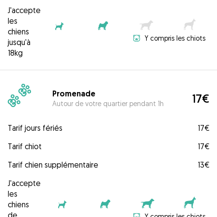
J'accepte
les
chiens
Y compris les chiots
jusqu'à
18kg
Promenade
17€
Autour de votre quartier pendant 1h
Tarif jours fériés
17€
Tarif chiot
17€
Tarif chien supplémentaire
13€
J'accepte
les
chiens
de
Y compris les chiots