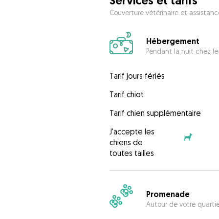
Services et tarifs
Couverture vétérinaire et assistanc
Hébergement
Pendant la nuit chez le
Tarif jours fériés
Tarif chiot
Tarif chien supplémentaire
J'accepte les
chiens de
toutes tailles
Promenade
Autour de votre quarti