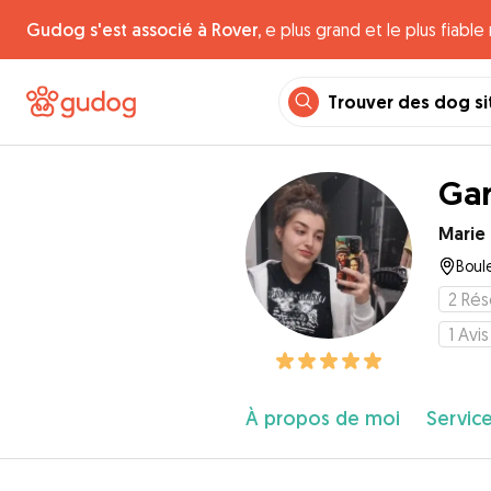
Gudog s'est associé à Rover,
e plus grand et le plus fiabl
Trouver des dog si
Gar
Marie
Boul
2
Rés
1
Avis
À propos de moi
Service