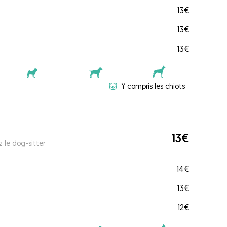
13€
13€
13€
Y compris les chiots
13€
 le dog-sitter
14€
13€
12€