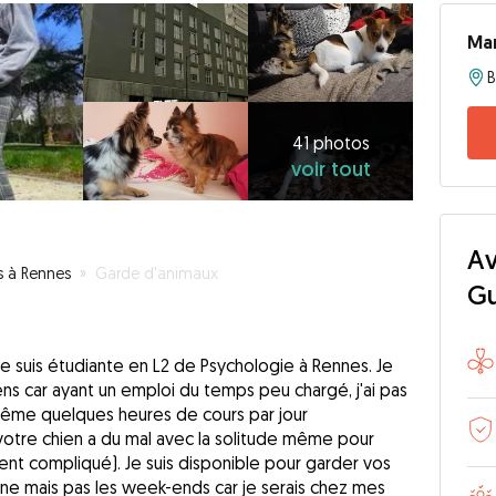
Ma
41
photos
voir
41 photos
voir tout
tout
Av
s à Rennes
»
Garde d'animaux
G
t je suis étudiante en L2 de Psychologie à Rennes. Je
s car ayant un emploi du temps peu chargé, j'ai pas
 même quelques heures de cours par jour
votre chien a du mal avec la solitude même pour
nt compliqué). Je suis disponible pour garder vos
ine mais pas les week-ends car je serais chez mes