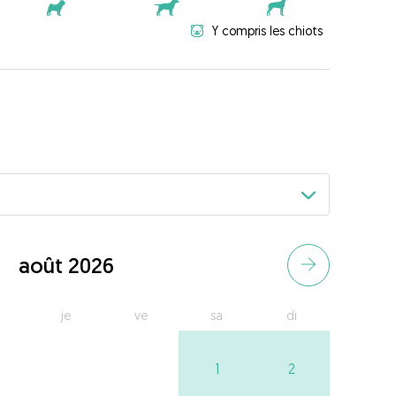
Y compris les chiots
août 2026
je
ve
sa
di
1
2