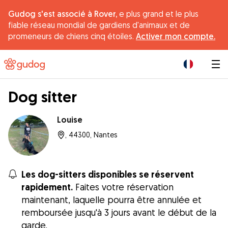
Gudog s'est associé à Rover,
e plus grand et le plus
fiable réseau mondial de gardiens d'animaux et de
promeneurs de chiens cinq étoiles.
Activer mon compte.
|
Dog sitter
Louise
, 44300, Nantes
Les dog-sitters disponibles se réservent
rapidement.
Faites votre réservation
maintenant, laquelle pourra être annulée et
remboursée jusqu'à 3 jours avant le début de la
garde.