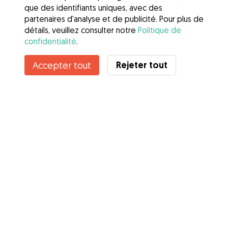
que des identifiants uniques, avec des
partenaires d'analyse et de publicité. Pour plus de
détails, veuillez consulter notre
Politique de
confidentialité
.
Contacter Kétine
Rejeter tout
Accepter tout
Connaissez-vous les avantages de Gudog ? Voir plus
Services
Comment cela marche
À propos de Gudog
Avis
Couverture vétérinaire
Conseils aux propriétaires