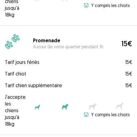
chiens
Y compris les chiots
jusqu'à
18kg
Promenade
15€
Autour de votre quartier pendant 1h
Tarif jours fériés
15€
Tarif chiot
15€
Tarif chien supplémentaire
15€
J'accepte
les
chiens
Y compris les chiots
jusqu'à
18kg