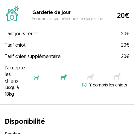
Garderie de jour
20€
Pendant la journée chez le dog-sitter
Tarif jours fériés
20€
Tarif chiot
20€
Tarif chien supplémentaire
20€
J'accepte
les
chiens
Y compris les chiots
jusqu'à
18kg
Disponibilité