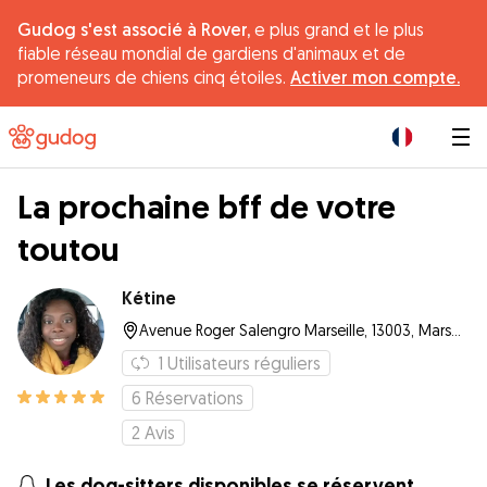
Gudog s'est associé à Rover,
e plus grand et le plus
fiable réseau mondial de gardiens d'animaux et de
promeneurs de chiens cinq étoiles.
Activer mon compte.
|
La prochaine bff de votre
toutou
Kétine
Avenue Roger Salengro Marseille, 13003, Marseille
1
Utilisateurs réguliers
6
Réservations
2
Avis
Les dog-sitters disponibles se réservent