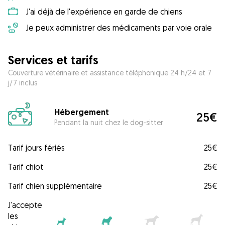
J'ai déjà de l'expérience en garde de chiens
Je peux administrer des médicaments par voie orale
Services et tarifs
Couverture vétérinaire et assistance téléphonique 24 h/24 et 7
j/7 inclus
Hébergement
25€
Pendant la nuit chez le dog-sitter
Tarif jours fériés
25€
Tarif chiot
25€
Tarif chien supplémentaire
25€
J'accepte
les