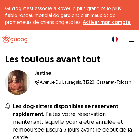
Gudog s'est associé à Rover,
e plus grand et le plus
fiable réseau mondial de gardiens d'animaux et de
promeneurs de chiens cinq étoiles.
Activer mon compte.
|
Les toutous avant tout
Justine
Avenue Du Lauragais, 31320, Castanet-Tolosan
Les dog-sitters disponibles se réservent
rapidement.
Faites votre réservation
maintenant, laquelle pourra être annulée et
remboursée jusqu'à 3 jours avant le début de la
garde.