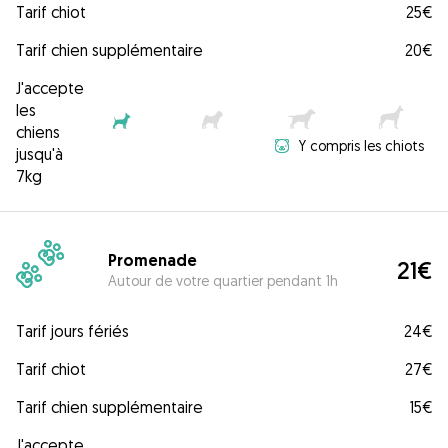
Tarif chiot
25€
Tarif chien supplémentaire
20€
J'accepte
les
chiens
Y compris les chiots
jusqu'à
7kg
Promenade
21€
Autour de votre quartier pendant 1h
Tarif jours fériés
24€
Tarif chiot
27€
Tarif chien supplémentaire
15€
J'accepte