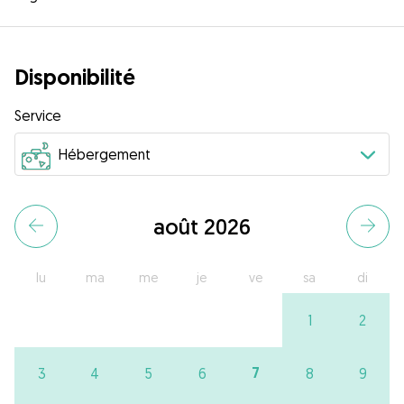
Disponibilité
Service
août 2026
lu
ma
me
je
ve
sa
di
1
2
7
3
4
5
6
8
9