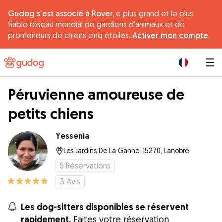
Gudog s'est associé à Rover,
e plus grand et le plus
fiable réseau mondial de gardiens d'animaux et de
promeneurs de chiens cinq étoiles.
Activer mon compte.
|
Péruvienne amoureuse de
petits chiens
Yessenia
Les Jardins De La Ganne, 15270, Lanobre
5
Réservations
3
Avis
Les dog-sitters disponibles se réservent
rapidement.
Faites votre réservation