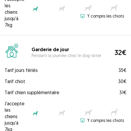
les
chiens
Y compris les chiots
jusqu'à
7kg
Garderie de jour
32€
Pendant la journée chez le dog-sitter
Tarif jours fériés
35€
Tarif chiot
30€
Tarif chien supplémentaire
31€
J'accepte
les
chiens
Y compris les chiots
jusqu'à
7kg