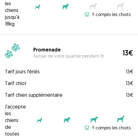
les
chiens
Y compris les chiots
jusqu'à
18kg
Promenade
13€
Autour de votre quartier pendant 1h
Tarif jours fériés
13€
Tarif chiot
13€
Tarif chien supplémentaire
13€
J'accepte
les
chiens
de
Y compris les chiots
toutes