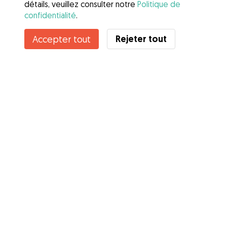
détails, veuillez consulter notre
Politique de
confidentialité
.
Contacter Kristy
Rejeter tout
Accepter tout
Connaissez-vous les avantages de Gudog ? Voir plus
Services
Comment cela marche
À propos de Gudog
Avis
Couverture vétérinaire
Conseils aux propriétaires
Conseils aux Dog Sitters
Devenir à dog-sitter