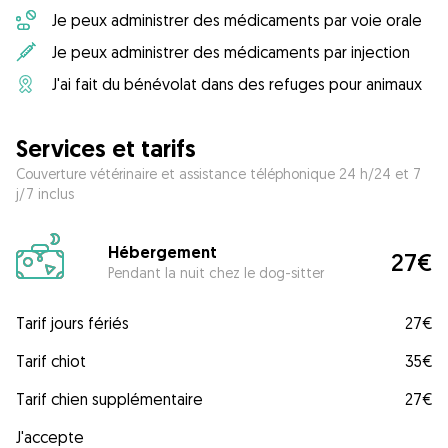
Je peux administrer des médicaments par voie orale
Je peux administrer des médicaments par injection
J'ai fait du bénévolat dans des refuges pour animaux
Services et tarifs
Couverture vétérinaire et assistance téléphonique 24 h/24 et 7
j/7 inclus
Hébergement
27€
Pendant la nuit chez le dog-sitter
Tarif jours fériés
27€
Tarif chiot
35€
Tarif chien supplémentaire
27€
J'accepte