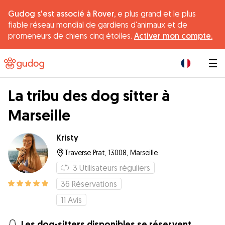
Gudog s'est associé à Rover,
e plus grand et le plus
fiable réseau mondial de gardiens d'animaux et de
promeneurs de chiens cinq étoiles.
Activer mon compte.
|
La tribu des dog sitter à
Marseille
Kristy
Traverse Prat, 13008, Marseille
3
Utilisateurs réguliers
36
Réservations
11
Avis
Les dog-sitters disponibles se réservent