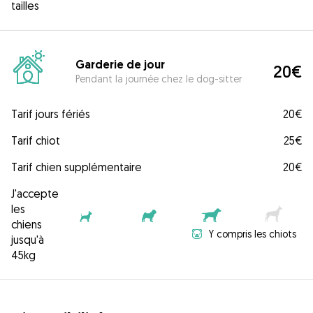
tailles
Garderie de jour
20€
Pendant la journée chez le dog-sitter
Tarif jours fériés
20€
Tarif chiot
25€
Tarif chien supplémentaire
20€
J'accepte
les
chiens
Y compris les chiots
jusqu'à
45kg