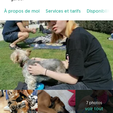
À propos de moi
Services et tarifs
Disponibilité
7 photos
voir tout