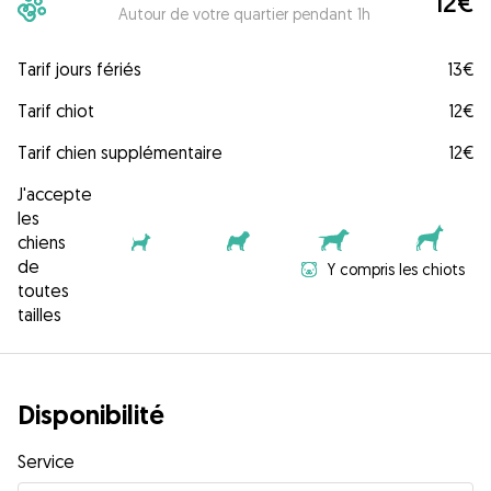
12€
Autour de votre quartier pendant 1h
Tarif jours fériés
13€
Tarif chiot
12€
Tarif chien supplémentaire
12€
J'accepte
les
chiens
de
Y compris les chiots
toutes
tailles
Disponibilité
Service