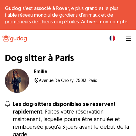
Gudog s'est associé à Rover,
e plus grand et le plus
fiable réseau mondial de gardiens d'animaux et de
promeneurs de chiens cinq étoiles.
Activer mon compte.
|
Dog sitter à Paris
Emilie
Avenue De Choisy, 75013, Paris
Les dog-sitters disponibles se réservent
rapidement.
Faites votre réservation
maintenant, laquelle pourra être annulée et
remboursée jusqu'à 3 jours avant le début de la
garde.