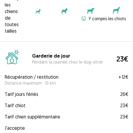
les
chiens
de
Y compris les chiots
toutes
tailles
Garderie de jour
23€
Pendant la journée chez le dog-sitter
Récupération / restitution
+
12€
Distance maximum : 10 km
Tarif jours fériés
26€
Tarif chiot
23€
Tarif chien supplémentaire
23€
J'accepte