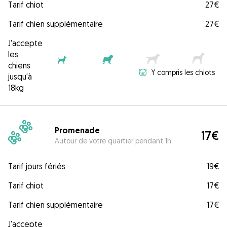
Tarif chiot
27€
Tarif chien supplémentaire
27€
J'accepte
les
chiens
Y compris les chiots
jusqu'à
18kg
Promenade
17€
Autour de votre quartier pendant 1h
Tarif jours fériés
19€
Tarif chiot
17€
Tarif chien supplémentaire
17€
J'accepte