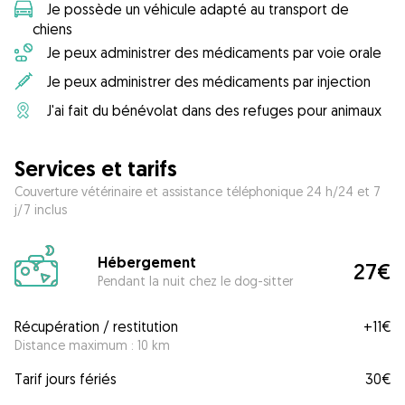
Je possède un véhicule adapté au transport de
chiens
Je peux administrer des médicaments par voie orale
Je peux administrer des médicaments par injection
J'ai fait du bénévolat dans des refuges pour animaux
Services et tarifs
Couverture vétérinaire et assistance téléphonique 24 h/24 et 7
j/7 inclus
Hébergement
27€
Pendant la nuit chez le dog-sitter
Récupération / restitution
+
11€
Distance maximum : 10 km
Tarif jours fériés
30€