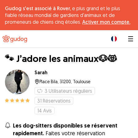
Gudog s'est associé à Rover,
e plus grand et le plus
fiable réseau mondial de gardiens d'animaux et de
promeneurs de chiens cinq étoiles.
Activer mon compte.
|
🐾 J’adore les animaux🐶😻
Sarah
Place Bila, 31200, Toulouse
3
Utilisateurs réguliers
31
Réservations
14
Avis
Les dog-sitters disponibles se réservent
rapidement.
Faites votre réservation