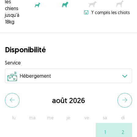
les
chiens
Y compris les chiots
jusqu'à
18kg
Disponibilité
Service
août 2026
lu
ma
me
je
ve
sa
di
1
2