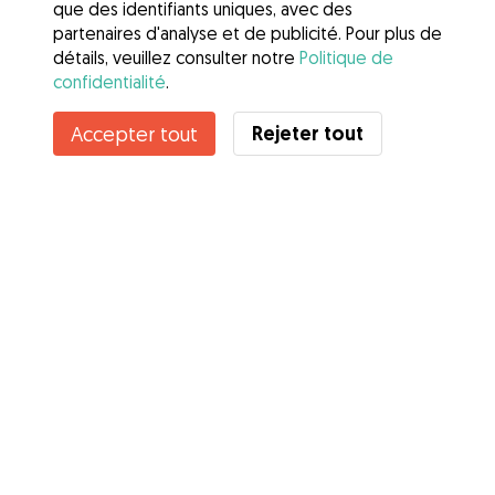
que des identifiants uniques, avec des
partenaires d'analyse et de publicité. Pour plus de
détails, veuillez consulter notre
Politique de
confidentialité
.
Contacter Sarah
Rejeter tout
Accepter tout
Connaissez-vous les avantages de Gudog ? Voir plus
Services
Comment cela marche
À propos de Gudog
Avis
Couverture vétérinaire
Conseils aux propriétaires