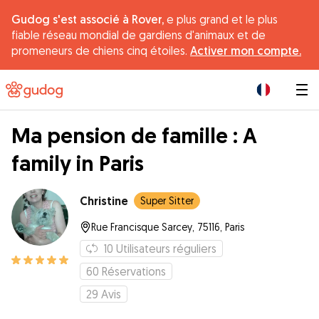
Gudog s'est associé à Rover,
e plus grand et le plus
fiable réseau mondial de gardiens d'animaux et de
promeneurs de chiens cinq étoiles.
Activer mon compte.
|
Ma pension de famille : A
family in Paris
Christine
Super Sitter
Rue Francisque Sarcey, 75116, Paris
10
Utilisateurs réguliers
60
Réservations
29
Avis