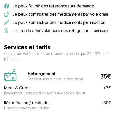
Je peux fournir des références sur demande
Je peux administrer des médicaments par voie orale
Je peux administrer des médicaments par injection
J'ai fait du bénévolat dans des refuges pour animaux
Services et tarifs
Couverture vétérinaire et assistance téléphonique 24 h/24 et 7
j/7 inclus
Hébergement
35€
Pendant la nuit chez le dog-sitter
Meet & Greet
+
7€
Rencontrez votre gardien avant la date de début.
Récupération / restitution
+
30€
Distance maximum : 20 km