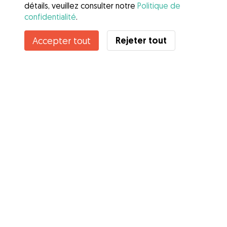
détails, veuillez consulter notre
Politique de
confidentialité
.
Contacter Christine
Rejeter tout
Accepter tout
Connaissez-vous les avantages de Gudog ? Voir plus
Services
Comment cela marche
À propos de Gudog
Avis
Couverture vétérinaire
Conseils aux propriétaires
Conseils aux Dog Sitters