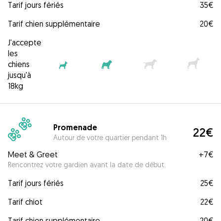
Tarif jours fériés
35€
Tarif chien supplémentaire
20€
J'accepte
les
chiens
jusqu'à
18kg
Promenade
22€
Autour de votre quartier pendant 1h
Meet & Greet
+
7€
Rencontrez votre gardien avant la date de début.
Tarif jours fériés
25€
Tarif chiot
22€
Tarif chien supplémentaire
20€