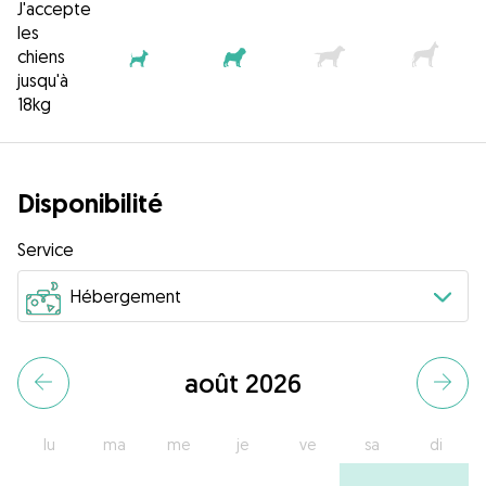
J'accepte
les
chiens
jusqu'à
18kg
Disponibilité
Service
août 2026
lu
ma
me
je
ve
sa
di