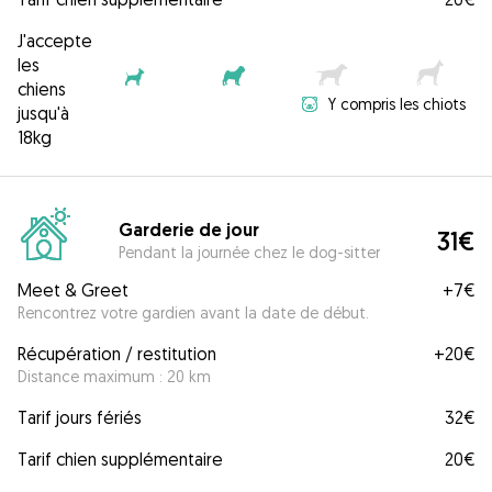
J'accepte
les
chiens
Y compris les chiots
jusqu'à
18kg
Garderie de jour
31€
Pendant la journée chez le dog-sitter
Meet & Greet
+
7€
Rencontrez votre gardien avant la date de début.
Récupération / restitution
+
20€
Distance maximum : 20 km
Tarif jours fériés
32€
Tarif chien supplémentaire
20€