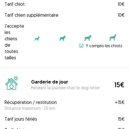
Tarif chiot
10€
Tarif chien supplémentaire
10€
J'accepte
les
chiens
de
Y compris les chiots
toutes
tailles
Garderie de jour
15€
Pendant la journée chez le dog-sitter
Récupération / restitution
+
15€
Distance maximum : 20 km
Tarif jours fériés
15€