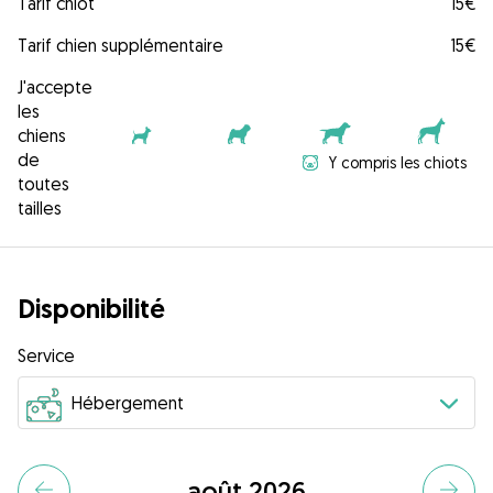
Tarif chiot
15€
Tarif chien supplémentaire
15€
J'accepte
les
chiens
de
Y compris les chiots
toutes
tailles
Disponibilité
Service
août 2026