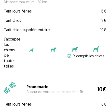
Distance maximum : 20 km
Tarif jours fériés
15€
Tarif chiot
18€
Tarif chien supplémentaire
10€
J'accepte
les
chiens
de
Y compris les chiots
toutes
tailles
Promenade
10€
Autour de votre quartier pendant 1h
Tarif jours fériés
10€