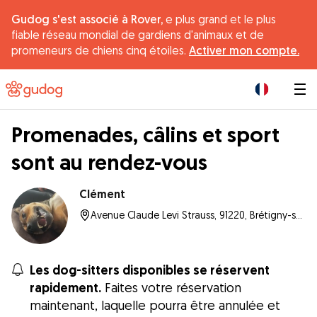
Gudog s'est associé à Rover,
e plus grand et le plus
fiable réseau mondial de gardiens d'animaux et de
promeneurs de chiens cinq étoiles.
Activer mon compte.
|
Promenades, câlins et sport
sont au rendez-vous
Clément
Avenue Claude Levi Strauss, 91220, Brétigny-sur-Orge
Les dog-sitters disponibles se réservent
rapidement.
Faites votre réservation
maintenant, laquelle pourra être annulée et